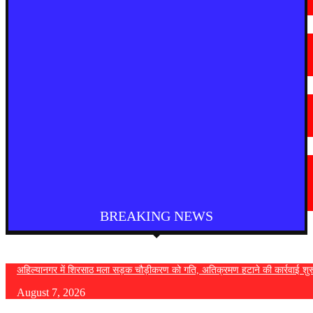
August 7, 2026
मराठी न्यूज़
चामोर्शीत प्रतिबंधित सुगंधित तंबाखूची अवैध वाहतूक; ₹७.६७ लाखांचा मुद्देमाल जप्त
August 7, 2026
देश
आगरा में भारी बारिश से सड़क धंसी, बीच सड़क पर बना बड़ा गड्ढा
August 7, 2026
मराठी न्यूज़
यवतमाळ : आदिवासी कोलाम समाजाच्या विकासासाठी पालकमंत्री संजय राठोड यांचे मोठे
निर्णय; विविध प्रलंबित मागण्या मार्गी
August 6, 2026
BREAKING NEWS
अहिल्यानगर में शिरसाठ मला सड़क चौड़ीकरण को गति, अतिक्रमण हटाने की कार्रवाई शुर
August 7, 2026