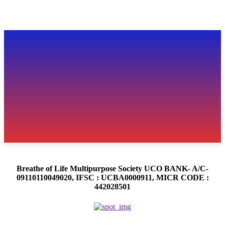
Breathe of Life Multipurpose Society UCO BANK- A/C-
09110110049020, IFSC : UCBA0000911, MICR CODE :
442028501