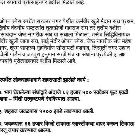
क्ष रुपयांचे प्रोत्साहनपर बक्षीस मिळाले आहे.
ओपन स्पेस स्पर्धेत सरकार नगर येथील कर्मवीर खुले मैदान संघ प्रथम,
्वितीय वंदनीय राष्ट्रसंत तुकडोजी महाराज संघ तर तृतीय बक्षीस
पसायदान जेष्ठ नागरीक संघ या संघाला मिळाला. तसेच सिद्धिविनायक
मंदीर खुली जागा संघ, साई मंदीर ओपन स्पेस, जेष्ठ नागरीक संघ महेश
गर, श्रम साफल्य गृहनिर्माण सोसायटी वडगाव, त्रिमुर्ती नगर उद्यान
वेली गार्डन व जटपुरा हनुमान सखी मंच या संघांना प्रत्येकी ३ लक्ष
ुपयांचे प्रोत्साहनपर बक्षीस मिळाले आहे.
स्पर्धेत लोकसहभागाने शहरासाठी झालेले कार्य :
. भाग घेतलेल्या संघांद्वारे अंदाजे ८२ हजार ५०० स्क्वेअर फूट एवढी
ागा – भिंती उत्कृष्टपणे रंगविण्यात आल्या.
२. शहरात जवळपास १५०० झाडे लावण्यात आली.
३. जवळपास ३६ हजार किलो टाकाऊ प्लास्टीकचा वापर करून टिकाऊ
वस्तू तयार करण्यात आल्या.