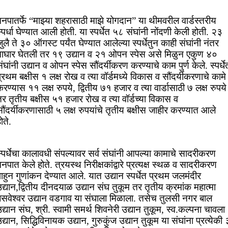
नपातर्फे “माझ्या शहरासाठी माझे योगदान” या थीमवरील वार्डस्तरीय
्पर्धा घेण्यात आली होती. या स्पर्धेत ५८ संघांनी नोंदणी केली होती. २३
ुलै ते ३० ऑगस्ट पर्यंत घेण्यात आलेल्या स्पर्धेतुन काही संघांनी नंतर
माघार घेतली तर १९ उद्यान व २१ ओपन स्पेस असे मिळुन एकुण ४०
ंघांनी उद्यान व ओपन स्पेस सौंदर्यीकरण करण्याचे काम पुर्ण केले. स्पर्धे
्रथम बक्षीस १ लक्ष रोख व त्या वॉर्डमध्ये विकास व सौंदर्यीकरणाचे कामे
रण्यास ११ लक्ष रुपये, द्वितीय ७१ हजार व त्या वार्डासाठी ७ लक्ष रुपये
र तृतीय बक्षीस ५१ हजार रोख व त्या वॉर्डच्या विकास व
ौंदर्यीकरणासाठी ५ लक्ष रुपयांचे तृतीय बक्षीस जाहीर करण्यात आले
होते.
्पर्धेचा कालावधी संपल्यावर सर्व संघांनी आपल्या कामाचे सादरीकरण
नपात केले होते. त्रयस्थ निरीक्षकांद्वारे प्रत्यक्ष स्थळ व सादरीकरण
ाहुन गुणांकन देण्यात आले. यात उद्यान स्पर्धेत प्रथम जलमंदीर
द्यान,द्वितीय दीनदयाळ उद्यान संघ तुकूम तर तृतीय क्रमांक महात्मा
बसवेश्वर उद्यान वडगाव या संघाला मिळाला. तसेच तुलसी नगर बाल
द्यान संघ, श्री. स्वामी समर्थ शिवनेरी उद्यान तुकूम, स्व.कल्पना चावला
द्यान, सिद्धिविनायक उद्यान, गुरुकुंज उद्यान तुकूम या संघांना प्रत्येकी 