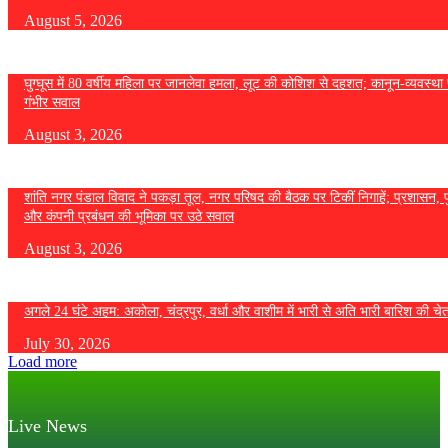
August 5, 2026
घुग्घूस में 80 वर्षीय महिला पर जानलेवा हमला, लूट की कोशिश से दहशत; कानून-व्यवस्था 
गंभीर सवाल
August 3, 2026
शांति नगर पंडाल विवाद ने पकड़ा तूल, नगर परिषद की बैठक पर टिकीं निगाहें; प्रशासन, 
और कंपनी प्रबंधन की भूमिका पर उठे सवाल
August 3, 2026
अगले 24 घंटे अहम: अकोला, चंद्रपुर, वर्धा और वाशीम में भारी से अति भारी बारिश की चे
July 30, 2026
Load more
Live News