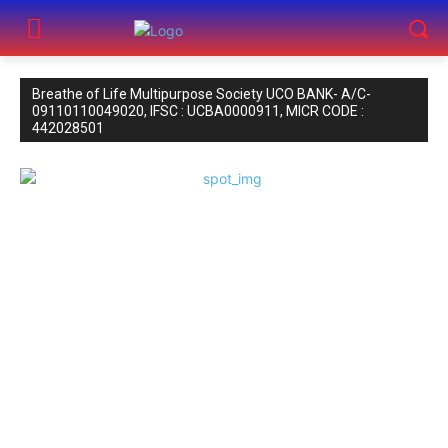
Breathe of Life Multipurpose Society UCO BANK- A/C-
09110110049020, IFSC : UCBA0000911, MICR CODE :
442028501