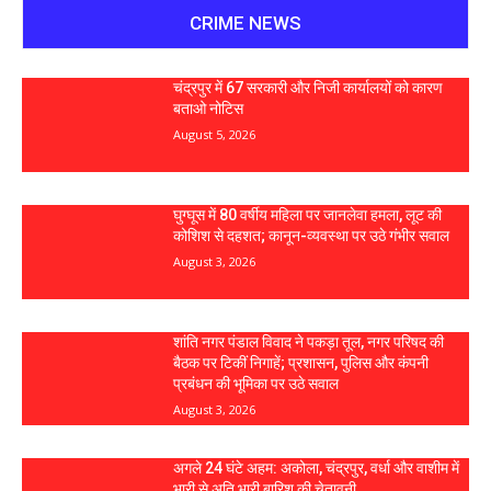
CRIME NEWS
चंद्रपुर में 67 सरकारी और निजी कार्यालयों को कारण
बताओ नोटिस
August 5, 2026
घुग्घूस में 80 वर्षीय महिला पर जानलेवा हमला, लूट की
कोशिश से दहशत; कानून-व्यवस्था पर उठे गंभीर सवाल
August 3, 2026
शांति नगर पंडाल विवाद ने पकड़ा तूल, नगर परिषद की
बैठक पर टिकीं निगाहें; प्रशासन, पुलिस और कंपनी
प्रबंधन की भूमिका पर उठे सवाल
August 3, 2026
अगले 24 घंटे अहम: अकोला, चंद्रपुर, वर्धा और वाशीम में
भारी से अति भारी बारिश की चेतावनी