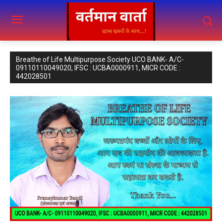
Breathe of Life Multipurpose Society UCO BANK- A/C-
09110110049020, IFSC : UCBA0000911, MICR CODE :
442028501