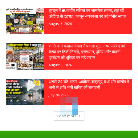
घुग्घूस में 80 वर्षीय महिला पर जानलेवा हमला, लूट की
कोशिश से दहशत; कानून-व्यवस्था पर उठे गंभीर सवाल
August 3, 2026
शांति नगर पंडाल विवाद ने पकड़ा तूल, नगर परिषद की
बैठक पर टिकीं निगाहें; प्रशासन, पुलिस और कंपनी
प्रबंधन की भूमिका पर उठे सवाल
August 3, 2026
अगले 24 घंटे अहम: अकोला, चंद्रपुर, वर्धा और वाशीम में
भारी से अति भारी बारिश की चेतावनी
July 30, 2026
Load more