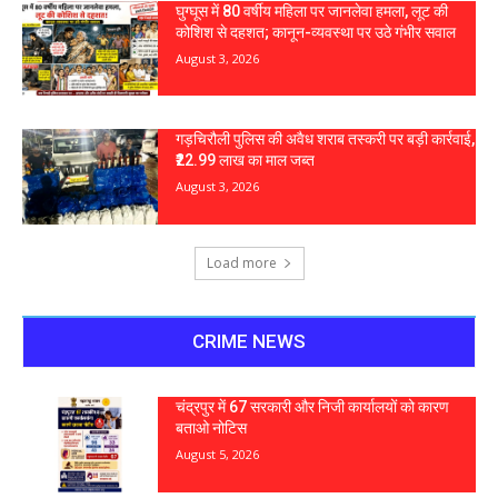
घुग्घूस में 80 वर्षीय महिला पर जानलेवा हमला, लूट की
कोशिश से दहशत; कानून-व्यवस्था पर उठे गंभीर सवाल
August 3, 2026
गड़चिरौली पुलिस की अवैध शराब तस्करी पर बड़ी कार्रवाई,
₹22.99 लाख का माल जब्त
August 3, 2026
Load more
CRIME NEWS
चंद्रपुर में 67 सरकारी और निजी कार्यालयों को कारण
बताओ नोटिस
August 5, 2026