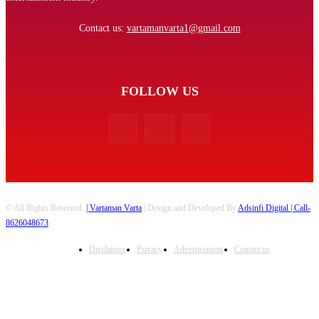
Contact us:
vartamanvarta1@gmail.com
FOLLOW US
© All Rights Reserved.
| Vartaman Varta
| Design and Developed By
Adsinfi Digital
| Call-
8626048673
Disclaimer
Privacy
Advertisement
Contact us