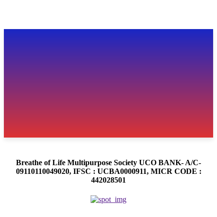
Breathe of Life Multipurpose Society UCO BANK- A/C-
09110110049020, IFSC : UCBA0000911, MICR CODE :
442028501