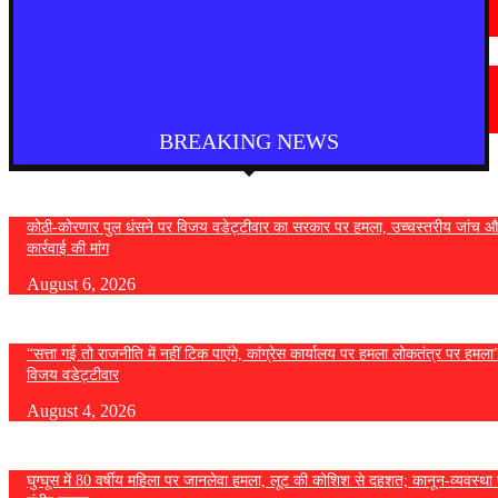
August 4, 2026
देश
फुकेट से दिल्ली आ रही एयर इंडिया की फ्लाइट में तेज टर्बुलेंस, कई यात्री घायल
August 4, 2026
BREAKING NEWS
कोठी-कोरणार पुल धंसने पर विजय वडेट्टीवार का सरकार पर हमला, उच्चस्तरीय जांच औ
कार्रवाई की मांग
August 6, 2026
“सत्ता गई तो राजनीति में नहीं टिक पाएंगे, कांग्रेस कार्यालय पर हमला लोकतंत्र पर हमल
विजय वडेट्टीवार
August 4, 2026
घुग्घूस में 80 वर्षीय महिला पर जानलेवा हमला, लूट की कोशिश से दहशत; कानून-व्यवस्था 