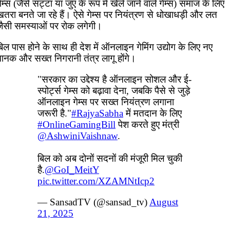
ेम्स (जैसे सट्टा या जुए के रूप में खेले जाने वाले गेम्स) समाज के लिए
खतरा बनते जा रहे हैं। ऐसे गेम्स पर नियंत्रण से धोखाधड़ी और लत
जैसी समस्याओं पर रोक लगेगी।
िल पास होने के साथ ही देश में ऑनलाइन गेमिंग उद्योग के लिए नए
मानक और सख्त निगरानी तंत्र लागू होंगे।
"सरकार का उद्देश्य है ऑनलाइन सोशल और ई-
स्पोर्ट्स गेम्स को बढ़ावा देना, जबकि पैसे से जुड़े
ऑनलाइन गेम्स पर सख्त नियंत्रण लगाना
जरूरी है."
#RajyaSabha
में मतदान के लिए
#OnlineGamingBill
पेश करते हुए मंत्री
@AshwiniVaishnaw
.
बिल को अब दोनों सदनों की मंजूरी मिल चुकी
है.
@GoI_MeitY
pic.twitter.com/XZAMNtIcp2
— SansadTV (@sansad_tv)
August
21, 2025