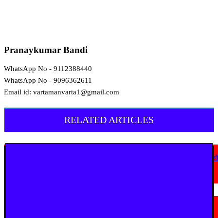
Pranaykumar Bandi
WhatsApp No - 9112388440
WhatsApp No - 9096362611
Email id: vartamanvarta1@gmail.com
RELATED ARTICLES
देश
कोठी-कोरणार पुल धंसने पर विजय वडेट्टीवार का सरकार पर हमला, उच्चस्तरीय जांच 
कड़ी कार्रवाई की मांग
August 6, 2026
चंद्रपूर
चंद्रपुर में 67 सरकारी और निजी कार्यालयों को कारण बताओ नोटिस