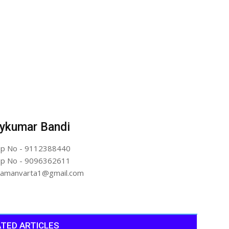
ykumar Bandi
p No - 9112388440
p No - 9096362611
artamanvarta1@gmail.com
TED ARTICLES