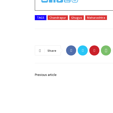
TAGS
Chandrapur
Ghugus
Maharashtra
Share
Previous article
शाहीन बाग में रिहायशी इमारत में आग, दमकल की 8 गाड़ियां म
पर पहुंचीं