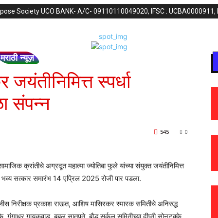
purpose Society UCO BANK- A/C- 09110110049020, IFSC : UCBA0000911,
मराठी न्यूज़
र जयंतीनिमित्त स्पर्धा
ा संपन्न
545
0
जिक क्रांतीचे अग्रदूत महात्मा ज्योतिबा फुले यांच्या संयुक्त जयंतीनिमित्त
चा भव्य सत्कार समारंभ 14 एप्रिल 2025 रोजी पार पडला.
ुस पोलीस निरीक्षक प्रकाश राऊत, आशिष मासिरकर स्मारक समितीचे अनिरुद्ध
, गंगाधर गायकवाड, बबलू सातपुते, बौद्ध सर्कल समितीच्या दीप्ती सोनटक्के,