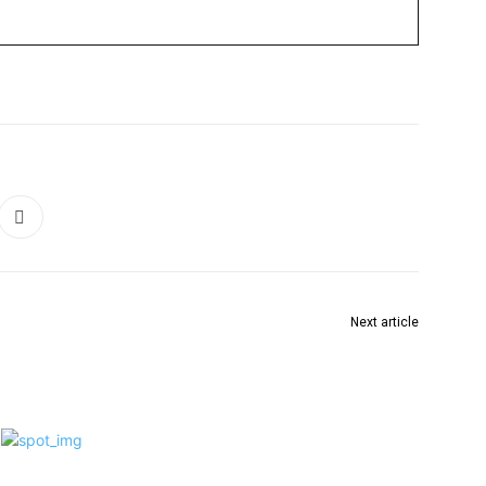
Next article
ौके
नवयुवक बौद्ध मंडळाच्या वतीने दोन दिवसीय भव्य कार्यक्रम
उत्साहात संपन्न