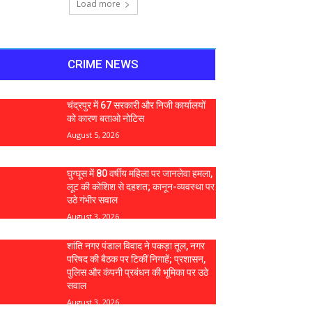
Load more
CRIME NEWS
चंद्रपुर में 67 सरकारी और निजी कार्यालयों
को कारण बताओ नोटिस
August 5, 2026
घुग्घूस में 80 वर्षीय महिला पर जानलेवा हमला,
लूट की कोशिश से दहशत; कानून-व्यवस्था पर
उठे गंभीर सवाल
August 3, 2026
शांति नगर पंडाल विवाद ने पकड़ा तूल, नगर
परिषद की बैठक पर टिकीं निगाहें; प्रशासन,
पुलिस और कंपनी प्रबंधन की भूमिका पर उठे
सवाल
August 3, 2026