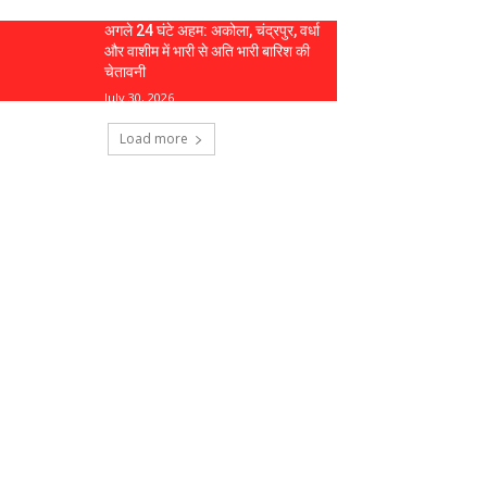
अगले 24 घंटे अहम: अकोला, चंद्रपुर, वर्धा
और वाशीम में भारी से अति भारी बारिश की
चेतावनी
July 30, 2026
Load more