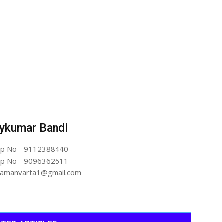
ykumar Bandi
p No - 9112388440
p No - 9096362611
artamanvarta1@gmail.com