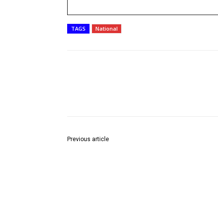
TAGS
National
Share
Previous article
श्री बहिरम बाबा देवस्थान : दुर्लक्ष, राजकारण आणि भ्रष्टाचार
शिकार ठरलेले श्रद्धास्थान