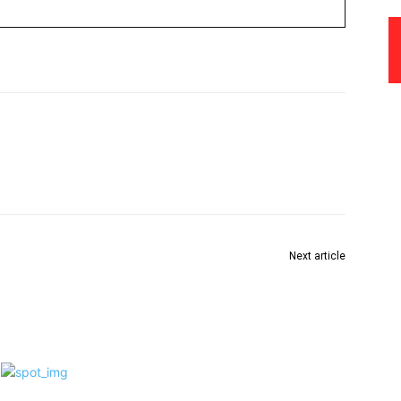
Next article
ाची
Sourav Ganguly Makes Grand Comeback to
Television with Star Jalsha in Landmark 125-Crore
Deal