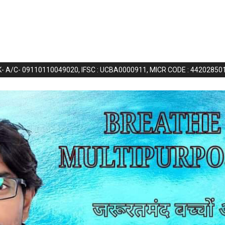
NK- A/C- 09110110049020, IFSC : UCBA0000911, MICR CODE : 44202850