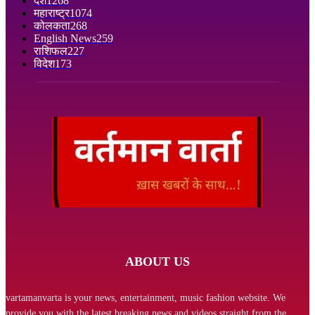
देश
1268
महाराष्ट्र
1074
कोलकता
268
English News
259
राशिफल
227
विदेश
173
ABOUT US
vartamanvarta is your news, entertainment, music fashion website. We
provide you with the latest breaking news and videos straight from the