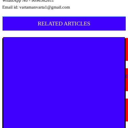
WhatsApp No - 9096362611
Email id: vartamanvarta1@gmail.com
RELATED ARTICLES
मराठी न्यूज़
यवतमाळ : आदिवासी कोलाम समाजाच्या विकासासाठी पालकमंत्री संजय राठोड यांचे मोठे
निर्णय; विविध प्रलंबित मागण्या मार्गी
August 6, 2026
मराठी न्यूज़
एअर इंडिया इमारतीचे होणार नूतनीकरण; लोकाभिमुख प्रशासकीय रचनेला प्राधान्य देण्या
मुख्यमंत्र्यांचे निर्देश
August 3, 2026
मराठी न्यूज़
सुधीर मुनगंटीवार यांच्या वाढदिवसानिमित्त घुग्घुसमध्ये भव्य महाआरोग्य शिबिर; ५,२८१
नागरिकांची तपासणी, ५७४ रुग्ण शस्त्रक्रियेसाठी पात्र
July 31, 2026