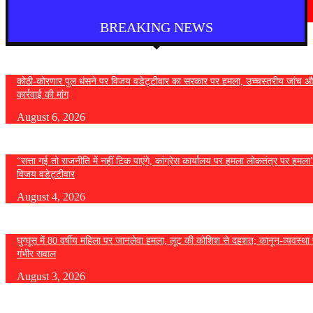
August 4, 2026
BREAKING NEWS
कोठी-कोरणार पुल धंसने पर विजय वडेट्टीवार का सरकार पर हमला, उच्चस्तरीय जांच औ
कार्रवाई की मांग
August 6, 2026
“सत्ता गई तो राजनीति में नहीं टिक पाएंगे, कांग्रेस कार्यालय पर हमला लोकतंत्र पर हमल
विजय वडेट्टीवार
August 4, 2026
घुग्घूस में 80 वर्षीय महिला पर जानलेवा हमला, लूट की कोशिश से दहशत; कानून-व्यवस्था 
गंभीर सवाल
August 3, 2026