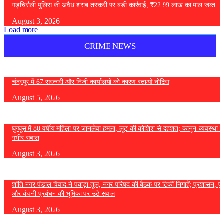
गड़चिरौली पुलिस की अवैध शराब तस्करी पर बड़ी कार्रवाई, ₹22.99 लाख का माल जब्त
August 3, 2026
Load more
CRIME NEWS
चंद्रपुर में 67 सरकारी और निजी कार्यालयों को कारण बताओ नोटिस
August 5, 2026
घुग्घूस में 80 वर्षीय महिला पर जानलेवा हमला, लूट की कोशिश से दहशत; कानून-व्यवस्था 
गंभीर सवाल
August 3, 2026
शांति नगर पंडाल विवाद ने पकड़ा तूल, नगर परिषद की बैठक पर टिकीं निगाहें; प्रशासन, 
और कंपनी प्रबंधन की भूमिका पर उठे सवाल
August 3, 2026