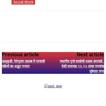
Social Work
Previous article
Next article
थूथुकुडी: पेरुंगुलम तालाब में प्रवासी
स्थानीय गुन्हे शाखेची धडक कारवाई :
पक्षियों का अद्भुत नजारा
देशी दारूसह १३.९३ लाख रुपयांचा
मुद्देमाल जप्त