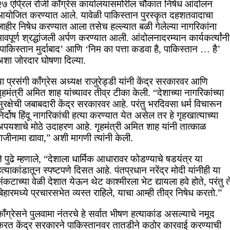
२७ एप्रिल रोजी काँग्रेस कार्यालयासमोरील चौकात निषेध आंदोलन
आयोजित करण्यात आले. यावेळी पाकिस्तान पुरस्कृत दहशतवादाचा
जाहीर निषेध करण्यात आला तसेच हल्ल्यात बळी गेलेल्या नागरिकांना
ावपूर्ण श्रद्धांजली अर्पण करण्यात आली. आंदोलनादरम्यान कार्यकर्त्यांनी
पाकिस्तान मुर्दाबाद’ आणि ‘निम का पत्ता कडवा है, पाकिस्तान … है’
अशा जोरदार घोषणा दिल्या.
ा प्रसंगी काँग्रेस अध्यक्ष राजुरेड्डी यांनी केंद्र सरकारवर आणि
ृहमंत्री अमित शाह यांच्यावर तीव्र टीका केली. “देशाच्या नागरिकांच्या
ुरक्षेची जबाबदारी केंद्र सरकारवर आहे. परंतु भरदिवसा धर्म विचारून
िर्दोष हिंदू नागरिकांची हत्या करण्यात येत असेल तर हे गृहखात्याच्या
अपयशाचे मोठे उदाहरण आहे. गृहमंत्री अमित शाह यांनी तात्काळ
ाजीनामा द्यावा,” अशी मागणी त्यांनी केली.
े पुढे म्हणाले, “देशाला धार्मिक आधारावर फोडण्याचे षडयंत्र या
त्याकांडातून स्पष्टपणे दिसत आहे. पंतप्रधान नरेंद्र मोदी यांनीही या
ंकटाच्या वेळी देशात येऊन थेट काश्मीरला भेट द्यायला हवे होते, परंतु त
िहारमध्ये प्रचारसभेत व्यस्त राहिले, याचा आम्ही तीव्र निषेध करतो.”
ाँग्रेसने पुलवामा नंतरचे हे सर्वात भीषण हत्याकांड असल्याचे नमूद
करत केंद्र सरकारने पाकिस्तानवर तातडीने कठोर कारवाई करण्याची