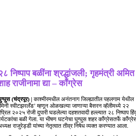
२८ निष्पाप बळींना श्रद्धांजली; गृहमंत्री अमित
शाह राजीनामा द्या – काँग्रेस
ुग्घुस (चंद्रपूर) |
काश्मीरमधील अनंतनाग जिल्ह्यातील पहलगाम येथील
मिनी स्वीटझरलँड’ म्हणून ओळखल्या जाणाऱ्या बैसरन व्हॅलीमध्ये २२
प्रिल २०२५ रोजी दुपारी घडलेल्या दहशतवादी हल्ल्यात २८ निष्पाप हिंद
र्यटकांचा बळी गेला. या भीषण घटनेचा घुग्घुस शहर काँग्रेसतर्फे काँग्रे
ध्यक्ष राजुरेड्डी यांच्या नेतृत्वात तीव्र निषेध व्यक्त करण्यात आला.