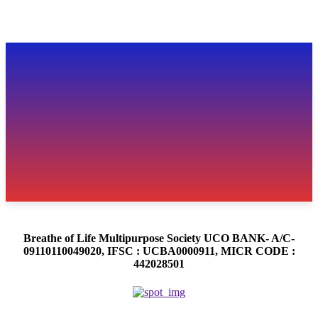
Breathe of Life Multipurpose Society UCO BANK- A/C-
09110110049020, IFSC : UCBA0000911, MICR CODE :
442028501