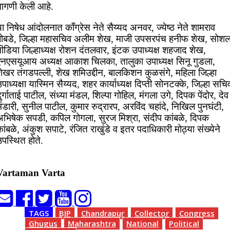
मागणी केली आहे.
ा निषेध आंदोलनात काँग्रेस नेते सैय्यद अनवर, ज्येष्ठ नेते शामराव
बोबडे, जिल्हा महासचिव अलीम शेख, माजी उपसरपंच हनीफ शेख, सोश
ीडिया जिल्हाध्यक्ष रोशन दंतलवार, इंटक उपाध्यक्ष शहजाद शेख,
एनएसयूआय अध्यक्ष आकाश चिलका, तालुका उपाध्यक्ष सिनू गुडला,
शेखर तंगडपल्ली, शेख शमिउद्दीन, बालकिशन कुळसंगे, महिला जिल्हा
पाध्यक्षा यास्मिन सैय्यद, शहर कार्याध्यक्ष दिप्ती सोनटक्के, जिल्हा सचि
ुर्गाताई पाटील, संध्या मंडल, शिल्पा गोहिल, मंगला उगे, दिपक पेंदोर, देव
ंडारी, सुनील पाटील, कुमार रुद्रारप, अरविंद चहांदे, निखिल पुनघंटी,
अभिषेक सपडी, कपिल गोगला, सुरज मिश्रा, संदीप कांबळे, दिपक
ांबळे, अंकुश सपाटे, रंजित राखुंडे व इतर पदाधिकारी मोठ्या संख्येने
पस्थित होते.
Vartaman Varta
TAGS
BJP
Chandrapur
Collector
Congress
Ghugus
Maharashtra
National
Political