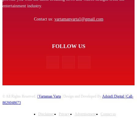
entertainment industry.
Contact us:
vartamanvarta1@gmail.com
FOLLOW US
© All Rights Reserved.
| Vartaman Varta
| Design and Developed By
Adsinfi Digital
| Call-
8626048673
Disclaimer
Privacy
Advertisement
Contact us