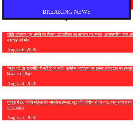
August 4, 2026
BREAKING NEWS
कोठी-कोरणार पुल धंसने पर विजय वडेट्टीवार का सरकार पर हमला, उच्चस्तरीय जांच औ
कार्रवाई की मांग
August 6, 2026
“सत्ता गई तो राजनीति में नहीं टिक पाएंगे, कांग्रेस कार्यालय पर हमला लोकतंत्र पर हमल
विजय वडेट्टीवार
August 4, 2026
घुग्घूस में 80 वर्षीय महिला पर जानलेवा हमला, लूट की कोशिश से दहशत; कानून-व्यवस्था 
गंभीर सवाल
August 3, 2026