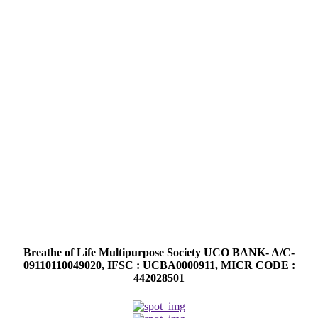
Breathe of Life Multipurpose Society UCO BANK- A/C-
09110110049020, IFSC : UCBA0000911, MICR CODE :
442028501