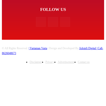
FOLLOW US
© All Rights Reserved.
| Vartaman Varta
| Design and Developed By
Adsinfi Digital
| Call-
8626048673
Disclaimer
Privacy
Advertisement
Contact us