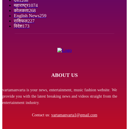
देश
1268
महाराष्ट्र
1074
कोलकता
268
English News
259
राशिफल
227
विदेश
173
ABOUT US
vartamanvarta is your news, entertainment, music fashion website. We
provide you with the latest breaking news and videos straight from the
entertainment industry.
Contact us:
vartamanvarta1@gmail.com