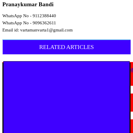
Pranaykumar Bandi
WhatsApp No - 9112388440
WhatsApp No - 9096362611
Email id: vartamanvarta1@gmail.com
RELATED ARTICLES
देश
कोठी-कोरणार पुल धंसने पर विजय वडेट्टीवार का सरकार पर हमला, उच्चस्तरीय जांच 
कड़ी कार्रवाई की मांग
August 6, 2026
चंद्रपूर
चंद्रपुर में 67 सरकारी और निजी कार्यालयों को कारण बताओ नोटिस
August 5, 2026
देश
राष्ट्रपति को मिले 300 चुनिंदा उपहारों की सार्वजनिक नीलामी शुरू, 5 सितंबर तक लगा