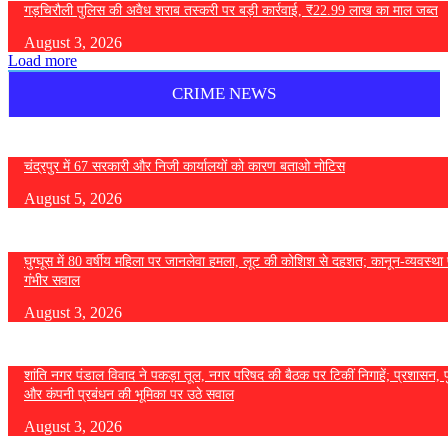
गड़चिरौली पुलिस की अवैध शराब तस्करी पर बड़ी कार्रवाई, ₹22.99 लाख का माल जब्त
August 3, 2026
Load more
CRIME NEWS
चंद्रपुर में 67 सरकारी और निजी कार्यालयों को कारण बताओ नोटिस
August 5, 2026
घुग्घूस में 80 वर्षीय महिला पर जानलेवा हमला, लूट की कोशिश से दहशत; कानून-व्यवस्था 
गंभीर सवाल
August 3, 2026
शांति नगर पंडाल विवाद ने पकड़ा तूल, नगर परिषद की बैठक पर टिकीं निगाहें; प्रशासन, 
और कंपनी प्रबंधन की भूमिका पर उठे सवाल
August 3, 2026