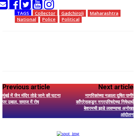
TAGS
Collector
Gadchiroli
Maharashtra
National
Police
Political
Previous article
Next article
मुंबई में जैन मंदिर तोड़े जाने की घटना
नागरिकांच्या नळाला दूषित पाणी!
पर उबाल, समाज में रोष
काँग्रेसकडून नगरपरिषदेच्या निषेधार्थ
बेशरमची झाडे लावण्याचा अनोखा
आंदोलन