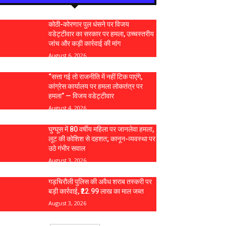
कोठी-कोरणार पुल धंसने पर विजय
वडेट्टीवार का सरकार पर हमला, उच्चस्तरीय
जांच और कड़ी कार्रवाई की मांग
August 6, 2026
“सत्ता गई तो राजनीति में नहीं टिक पाएंगे,
कांग्रेस कार्यालय पर हमला लोकतंत्र पर
हमला” — विजय वडेट्टीवार
August 4, 2026
घुग्घूस में 80 वर्षीय महिला पर जानलेवा हमला,
लूट की कोशिश से दहशत; कानून-व्यवस्था पर
उठे गंभीर सवाल
August 3, 2026
गड़चिरौली पुलिस की अवैध शराब तस्करी पर
बड़ी कार्रवाई, ₹22.99 लाख का माल जब्त
August 3, 2026