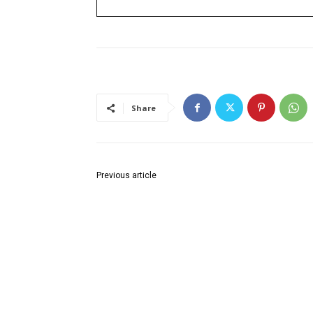
Share
Previous article
लालकुआं-बांद्रा टर्मिनस एक्सप्रेस (22544/22543) का
संचालन 21 अक्टूबर से शुरू करने की घोषणा