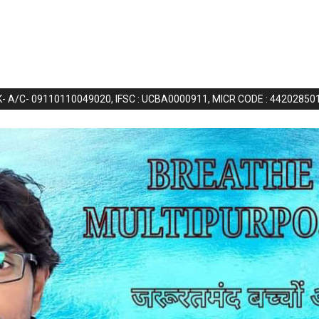
NK- A/C- 09110110049020, IFSC : UCBA0000911, MICR CODE : 44202850