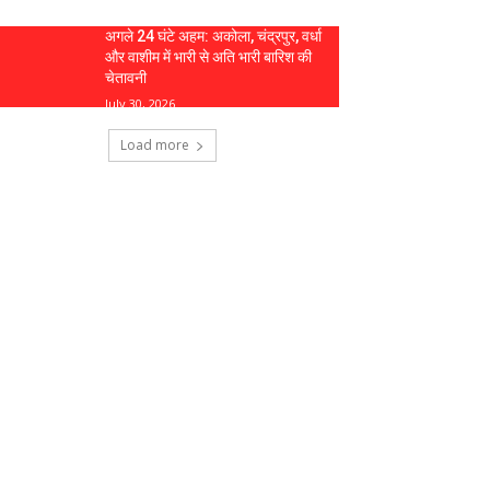
अगले 24 घंटे अहम: अकोला, चंद्रपुर, वर्धा
और वाशीम में भारी से अति भारी बारिश की
चेतावनी
July 30, 2026
Load more