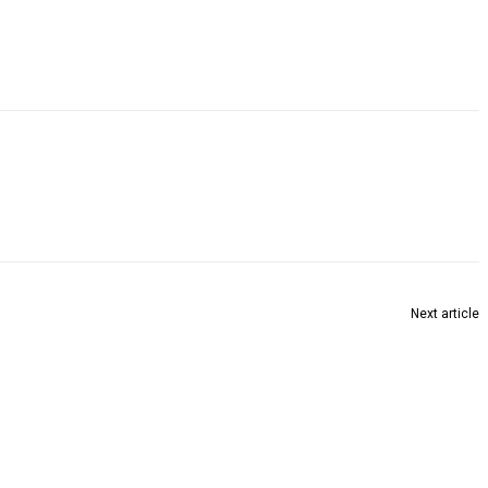
Next article
अज्ञात लोगों ने युवक को मारी गोली, युवक की मौत