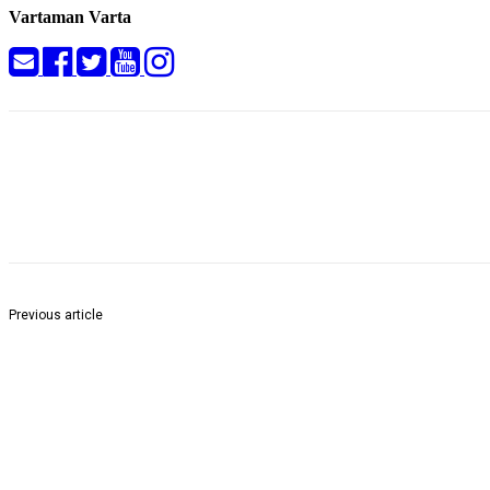
Vartaman Varta
Share
Previous article
Mamta Binani, President of MSME Development Forum–West Beng
Proactive Measures for Inclusive Growth and Economic Resilience