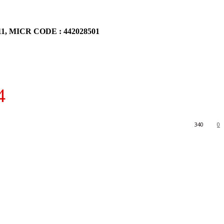
911, MICR CODE : 442028501
4
340
0