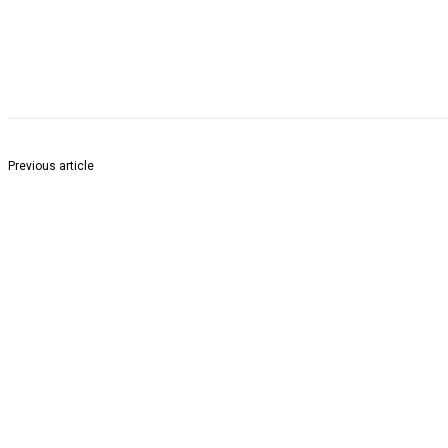
Share
Previous article
लोखंडी पुलाची समस्या लवकरच सुटणार..