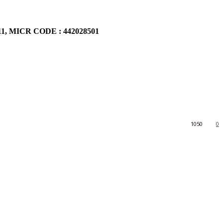
911, MICR CODE : 442028501
1050
0