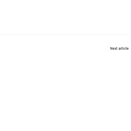
Next article
पालकमंत्र्यांच्या हस्ते सुपरस्पेशालिटी येथील कॅथलॅबचे लोकार्पण