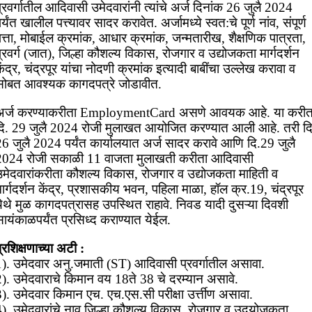
्रवर्गातील आदिवासी उमेदवारांनी त्यांचे अर्ज दिनांक 26 जुलै 2024
र्यंत खालील पत्त्यावर सादर करावेत. अर्जामध्ये स्वत:चे पूर्ण नांव, संपूर्ण
त्ता, मोबाईल क्रमांक, आधार क्रमांक, जन्मतारीख, शैक्षणिक पात्रता,
्रवर्ग (जात), जिल्हा कौशल्य विकास, रोजगार व उद्योजकता मार्गदर्शन
ेंद्र, चंद्रपूर यांचा नोदणी क्रमांक इत्यादी बाबींचा उल्लेख करावा व
सोबत आवश्यक कागदपत्रे जोडावीत.
अर्ज करण्याकरीता EmploymentCard असणे आवयक आहे. या करीत
दि. 29 जुलै 2024 रोजी मुलाखत आयोजित करण्यात आली आहे. तरी दि
26 जुलै 2024 पर्यंत कार्यालयात अर्ज सादर करावे आणि दि.29 जुलै
2024 रोजी सकाळी 11 वाजता मुलाखती करीता आदिवासी
उमेदवारांकरीता कौशल्य विकास, रोजगार व उद्योजकता माहिती व
ार्गदर्शन केंद्र, प्रशासकीय भवन, पहिला माळा, हॉल क्र.19, चंद्रपूर
येथे मुळ कागदपत्रासह उपस्थित राहावे. निवड यादी दुसऱ्या दिवशी
ायंकाळपर्यंत प्रसिध्द कराण्यात येईल.
्रशिक्षणाच्या अटी :
1). उमेदवार अनु.जमाती (ST) आदिवासी प्रवर्गातील असावा.
2). उमेदवाराचे किमान वय 18ते 38 चे दरम्यान असावे.
). उमेदवार किमान एच. एच.एस.सी परीक्षा उर्त्तीण असावा.
4). उमेदवारांचे नाव जिल्हा कौशल्य विकास, रोजगार व उदयोजकता