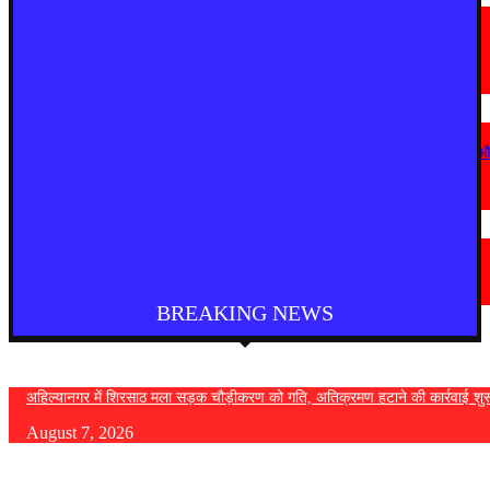
मराठी न्यूज़
यवतमाळ : आदिवासी कोलाम समाजाच्या विकासासाठी पालकमंत्री संजय राठोड यांचे मोठे
निर्णय; विविध प्रलंबित मागण्या मार्गी
August 6, 2026
देश
कोठी-कोरणार पुल धंसने पर विजय वडेट्टीवार का सरकार पर हमला, उच्चस्तरीय जांच 
कड़ी कार्रवाई की मांग
August 6, 2026
चंद्रपूर
चंद्रपुर में 67 सरकारी और निजी कार्यालयों को कारण बताओ नोटिस
August 5, 2026
BREAKING NEWS
अहिल्यानगर में शिरसाठ मला सड़क चौड़ीकरण को गति, अतिक्रमण हटाने की कार्रवाई शुर
August 7, 2026