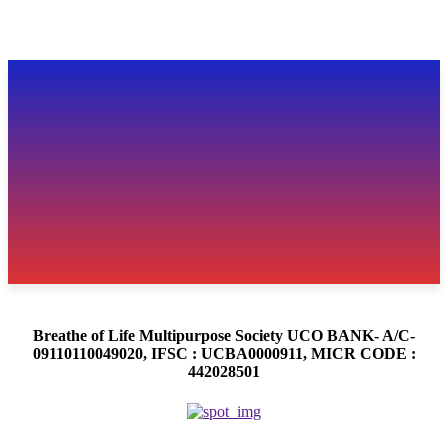
Breathe of Life Multipurpose Society UCO BANK- A/C-
09110110049020, IFSC : UCBA0000911, MICR CODE :
442028501