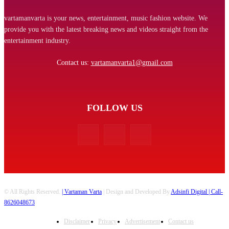
vartamanvarta is your news, entertainment, music fashion website. We
provide you with the latest breaking news and videos straight from the
entertainment industry.
Contact us:
vartamanvarta1@gmail.com
FOLLOW US
© All Rights Reserved.
| Vartaman Varta
| Design and Developed By
Adsinfi Digital
| Call-
8626048673
Disclaimer
Privacy
Advertisement
Contact us