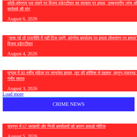
कोठी-कोरणार पुल धंसने पर विजय वडेट्टीवार का सरकार पर हमला, उच्चस्तरीय जांच औ
कार्रवाई की मांग
August 6, 2026
“सत्ता गई तो राजनीति में नहीं टिक पाएंगे, कांग्रेस कार्यालय पर हमला लोकतंत्र पर हमल
विजय वडेट्टीवार
August 4, 2026
घुग्घूस में 80 वर्षीय महिला पर जानलेवा हमला, लूट की कोशिश से दहशत; कानून-व्यवस्था 
गंभीर सवाल
August 3, 2026
Load more
CRIME NEWS
चंद्रपुर में 67 सरकारी और निजी कार्यालयों को कारण बताओ नोटिस
August 5, 2026