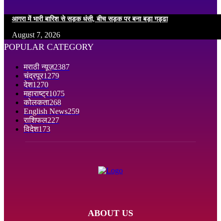
आगरा में भारी बारिश से सड़क धंसी, बीच सड़क पर बना बड़ा गड्ढा
August 7, 2026
POPULAR CATEGORY
मराठी न्यूज़
2387
चंद्रपूर
1279
देश
1270
महाराष्ट्र
1075
कोलकता
268
English News
259
राशिफल
227
विदेश
173
ABOUT US