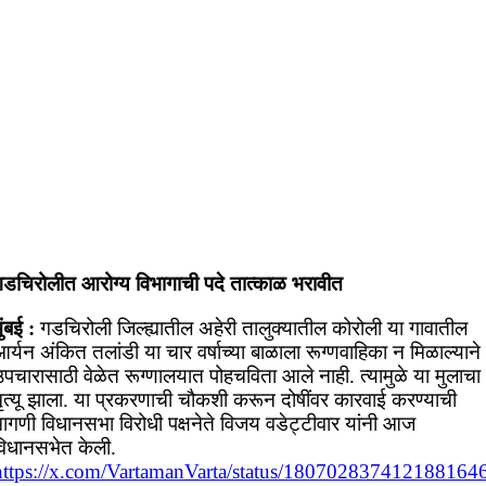
गडचिरोलीत आरोग्य विभागाची पदे तात्काळ भरावीत
ुंबई :
गडचिरोली जिल्ह्यातील अहेरी तालुक्यातील कोरोली या गावातील
र्यन अंकित तलांडी या चार वर्षाच्या बाळाला रूग्णवाहिका न मिळाल्याने
पचारासाठी वेळेत रूग्णालयात पोहचविता आले नाही. त्यामुळे या मुलाचा
मृत्यू झाला. या प्रकरणाची चौकशी करून दोषींवर कारवाई करण्याची
मागणी विधानसभा विरोधी पक्षनेते विजय वडेट्टीवार यांनी आज
विधानसभेत केली.
https://x.com/VartamanVarta/status/180702837412188164