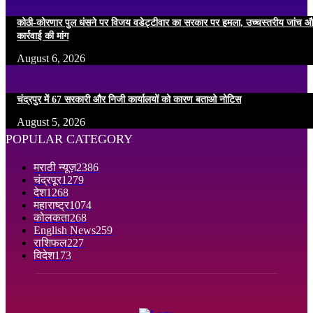
कोठी-कोरणार पुल धंसने पर विजय वडेट्टीवार का सरकार पर हमला, उच्चस्तरीय जांच औ
कार्रवाई की मांग
August 6, 2026
चंद्रपुर में 67 सरकारी और निजी कार्यालयों को कारण बताओ नोटिस
August 5, 2026
POPULAR CATEGORY
मराठी न्यूज़
2386
चंद्रपूर
1279
देश
1268
महाराष्ट्र
1074
कोलकता
268
English News
259
राशिफल
227
विदेश
173