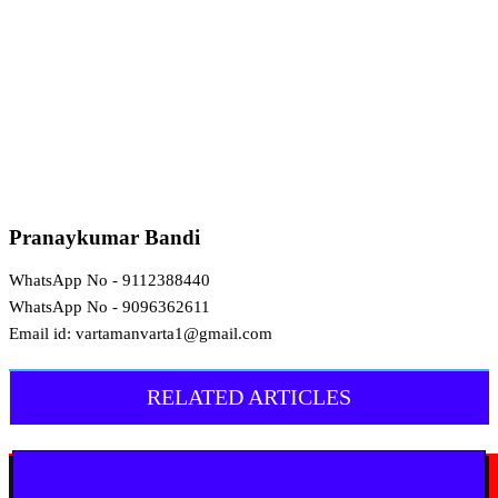
Pranaykumar Bandi
WhatsApp No - 9112388440
WhatsApp No - 9096362611
Email id: vartamanvarta1@gmail.com
RELATED ARTICLES
मराठी न्यूज़
यवतमाळ : आदिवासी कोलाम समाजाच्या विकासासाठी पालकमंत्री संजय राठोड यांचे मोठे