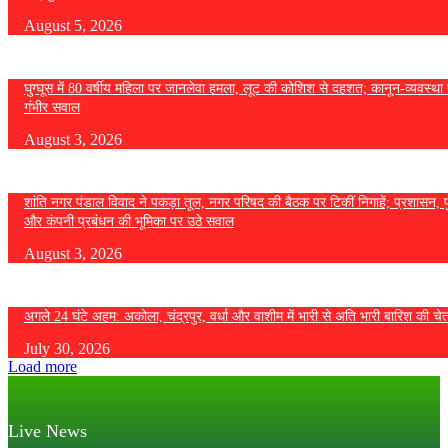
August 5, 2026
घुग्घूस में 80 वर्षीय महिला पर जानलेवा हमला, लूट की कोशिश से दहशत; कानून-व्यवस्था 
गंभीर सवाल
August 3, 2026
शांति नगर पंडाल विवाद ने पकड़ा तूल, नगर परिषद की बैठक पर टिकीं निगाहें; प्रशासन, 
और कंपनी प्रबंधन की भूमिका पर उठे सवाल
August 3, 2026
अगले 24 घंटे अहम: अकोला, चंद्रपुर, वर्धा और वाशीम में भारी से अति भारी बारिश की चे
July 30, 2026
Load more
Live News