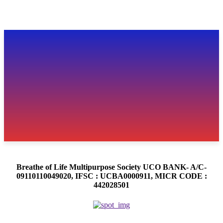
Breathe of Life Multipurpose Society UCO BANK- A/C-
09110110049020, IFSC : UCBA0000911, MICR CODE :
442028501