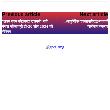
Previous article
Next article
“लक्स श्याम कोलकाता टाइगर्स” बनी
…आयुर्वेदीक दवाखानाविरुद्ध मनपाची
बंगाल महिला प्रो टी-20 लीग 2024 की
पोलीसात तक्रार
चैंपियन