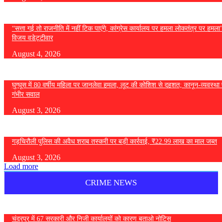
“सत्ता गई तो राजनीति में नहीं टिक पाएंगे, कांग्रेस कार्यालय पर हमला लोकतंत्र पर हमल
विजय वडेट्टीवार
August 4, 2026
घुग्घूस में 80 वर्षीय महिला पर जानलेवा हमला, लूट की कोशिश से दहशत; कानून-व्यवस्था 
गंभीर सवाल
August 3, 2026
गड़चिरौली पुलिस की अवैध शराब तस्करी पर बड़ी कार्रवाई, ₹22.99 लाख का माल जब्त
August 3, 2026
Load more
CRIME NEWS
चंद्रपुर में 67 सरकारी और निजी कार्यालयों को कारण बताओ नोटिस