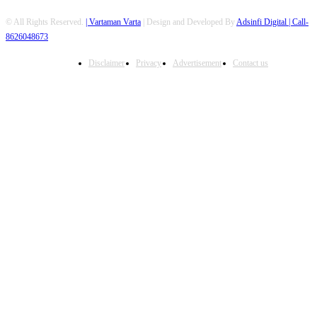
© All Rights Reserved.
| Vartaman Varta
| Design and Developed By
Adsinfi Digital
| Call-
8626048673
Disclaimer
Privacy
Advertisement
Contact us