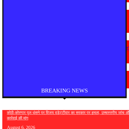
देश
राष्ट्रपति को मिले 300 चुनिंदा उपहारों की सार्वजनिक नीलामी शुरू, 5 सितंबर तक लगा
सकेंगे बोली
August 5, 2026
महाराष्ट्र
“सत्ता गई तो राजनीति में नहीं टिक पाएंगे, कांग्रेस कार्यालय पर हमला लोकतंत्र पर हमला
— विजय वडेट्टीवार
August 4, 2026
देश
फुकेट से दिल्ली आ रही एयर इंडिया की फ्लाइट में तेज टर्बुलेंस, कई यात्री घायल
August 4, 2026
BREAKING NEWS
कोठी-कोरणार पुल धंसने पर विजय वडेट्टीवार का सरकार पर हमला, उच्चस्तरीय जांच औ
कार्रवाई की मांग
August 6, 2026