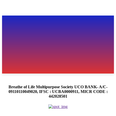
Breathe of Life Multipurpose Society UCO BANK- A/C-
09110110049020, IFSC : UCBA0000911, MICR CODE :
442028501