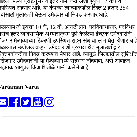
महिला मिल्क प्रोड्युसर व इतर नामांकित अशा एकुण 17 कंपन्या
उपस्थित राहणार आहे. या कंपन्या त्याच्याकडील रिक्त 2 हजार 254
पदांसाठी मुलाखती घेऊन उमेदवारांची निवड करणार आहे.
मेळाव्यामध्ये इयत्ता 10 वी, 12 वी, आयटीआय, पदविकाधारक, पदविधर
सेच इतर व्यावसायिक अभ्यासक्रम पूर्ण केलेल्या ईच्छुक उमेदवारांनी
ोजगार मेळाव्याच्या ठिकाणी उपस्थित राहून संधीचा लाभ घेता येणार आहे
ेळाव्यास उद्योजकांकडून उमेदवारांशी प्रत्यक्ष थेट मुलाखतीद्वारे
िक्तपदांकरीता निवड करण्यात येणार आहे. त्यामुळे जिल्ह्यातील सुशिक्षी
ेरोजगार उमेदवारांनी या मेळाव्यामध्ये सहभाग नोंदवावा, असे आवाहन
हायक आयुक्त विद्या शितोळे यांनी केलेले आहे.
Vartaman Varta