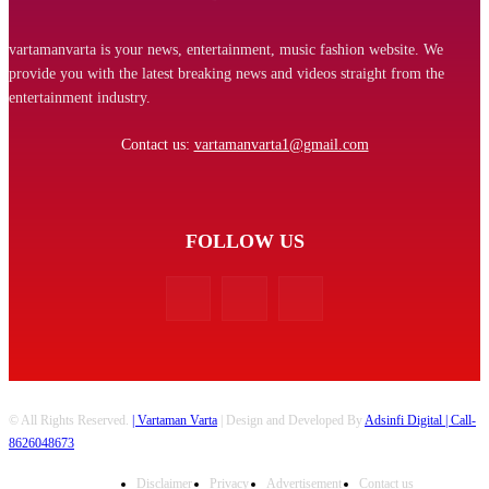
vartamanvarta is your news, entertainment, music fashion website. We
provide you with the latest breaking news and videos straight from the
entertainment industry.
Contact us:
vartamanvarta1@gmail.com
FOLLOW US
© All Rights Reserved.
| Vartaman Varta
| Design and Developed By
Adsinfi Digital
| Call-
8626048673
Disclaimer
Privacy
Advertisement
Contact us