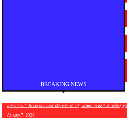
मराठी न्यूज़
चामोर्शीत प्रतिबंधित सुगंधित तंबाखूची अवैध वाहतूक; ₹७.६७ लाखांचा मुद्देमाल जप्त
August 7, 2026
देश
आगरा में भारी बारिश से सड़क धंसी, बीच सड़क पर बना बड़ा गड्ढा
August 7, 2026
मराठी न्यूज़
यवतमाळ : आदिवासी कोलाम समाजाच्या विकासासाठी पालकमंत्री संजय राठोड यांचे मोठे
निर्णय; विविध प्रलंबित मागण्या मार्गी
August 6, 2026
BREAKING NEWS
अहिल्यानगर में शिरसाठ मला सड़क चौड़ीकरण को गति, अतिक्रमण हटाने की कार्रवाई शुर
August 7, 2026