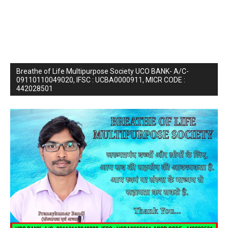
Breathe of Life Multipurpose Society UCO BANK- A/C-
09110110049020, IFSC : UCBA0000911, MICR CODE :
442028501