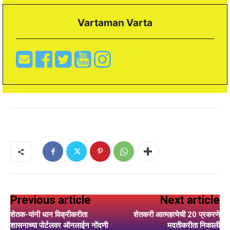
Vartaman Varta
Previous article
Next article
शेतक-यांनी धान विक्रीकरीता
शेतकरी आत्महत्येची 20 प्रकरणे
शासनाच्या पोर्टलवर ऑनलाईन नोंदणी
मदतीकरीता निकाली