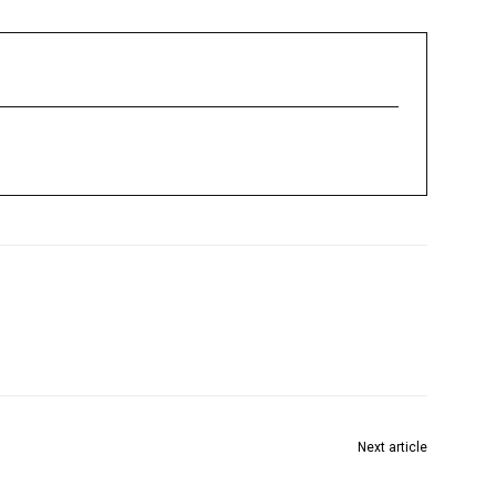
Next article
a
India-Japan friendship will strengthen under the