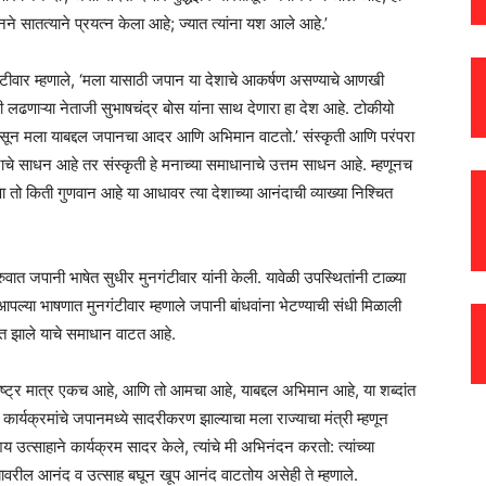
 सातत्याने प्रयत्न केला आहे; ज्यात त्यांना यश आले आहे.’
नगंटीवार म्हणाले, ‘मला यासाठी जपान या देशाचे आकर्षण असण्याचे आणखी
ासाठी लढणाऱ्या नेताजी सुभाषचंद्र बोस यांना साथ देणारा हा देश आहे. टोकीयो
त असून मला याबद्दल जपानचा आदर आणि अभिमान वाटतो.’ संस्कृती आणि परंपरा
े साधन आहे तर संस्कृती हे मनाच्या समाधानाचे उत्तम साधन आहे. म्हणूनच
ा तो किती गुणवान आहे या आधावर त्या देशाच्या आनंदाची व्याख्या निश्चित
ुवात जपानी भाषेत सुधीर मुनगंटीवार यांनी केली. यावेळी उपस्थितांनी टाळ्या
पल्या भाषणात मुनगंटीवार म्हणाले जपानी बांधवांना भेटण्याची संधी मिळाली
ाप्त झाले याचे समाधान वाटत आहे.
राष्ट्र मात्र एकच आहे, आणि तो आमचा आहे, याबद्दल अभिमान आहे, या शब्दांत
ीक कार्यक्रमांचे जपानमध्ये सादरीकरण झाल्याचा मला राज्याचा मंत्री म्हणून
उत्साहाने कार्यक्रम सादर केले, त्यांचे मी अभिनंदन करतो: त्यांच्या
्यावरील आनंद व उत्साह बघून खूप आनंद वाटतोय असेही ते म्हणाले.