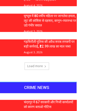
August 4, 2026
घुग्घूस में 80 वर्षीय महिला पर जानलेवा हमला,
लूट की कोशिश से दहशत; कानून-व्यवस्था पर
उठे गंभीर सवाल
August 3, 2026
गड़चिरौली पुलिस की अवैध शराब तस्करी पर
बड़ी कार्रवाई, ₹22.99 लाख का माल जब्त
August 3, 2026
Load more
CRIME NEWS
चंद्रपुर में 67 सरकारी और निजी कार्यालयों
को कारण बताओ नोटिस