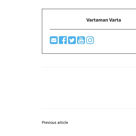
Vartaman Varta
Share
Previous article
Young Boys Club celebrates 54th Year of Durg