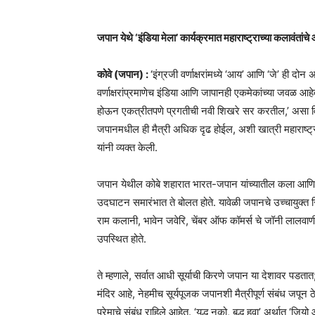
जपान येथे ‘इंडिया मेला’ कार्यक्रमात महाराष्ट्राच्या कलावंता
कोवे (जपान) :
‘इंग्रजी वर्णाक्षरांमध्ये ‘आय’ आणि ‘जे’ ही द
वर्णाक्षरांप्रमाणेच इंडिया आणि जापानही एकमेकांच्या जवळ आहेत. 
होऊन एकत्रीतपणे प्रगतीची नवी शिखरे सर करतील,’ असा विश्वा
जपानमधील ही मैत्री अधिक दृढ होईल, अशी खात्री महाराष्ट्राच
यांनी व्यक्त केली.
जपान येथील कोबे शहारात भारत-जपान यांच्यातील कला आणि खाद
उदघाटन समारंभात ते बोलत होते. यावेळी जपानचे उच्चायुक्
राम कलानी, भावेन जवेरि, चेंबर ऑफ कॉमर्स चे जॉनी लालवाण
उपस्थित होते.
ते म्हणाले, सर्वात आधी सूर्याची किरणे जपान या देशावर पडतात;
मंदिर आहे, नेहमीच सूर्यपूजक जपानशी मैत्रीपूर्ण संबंध जपू
प्रेमाचे संबंध राहिले आहेत. ‘युद्ध नको, बुद्ध हवा’ अर्थात ‘ज