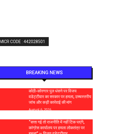
 MICR CODE : 442028501
BREAKING NEWS
कोठी-कोरणार पुल धंसने पर विजय
वडेट्टीवार का सरकार पर हमला, उच्चस्तरीय
जांच और कड़ी कार्रवाई की मांग
August 6, 2026
“सत्ता गई तो राजनीति में नहीं टिक पाएंगे,
कांग्रेस कार्यालय पर हमला लोकतंत्र पर
हमला” — विजय वडेट्टीवार