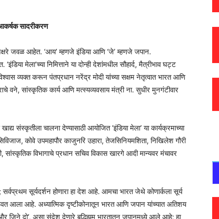
ंचे आकर्षक सादरीकरण
ोन अक्षरे जवळ आहेत. ‘आय’ म्हणजे इंडिया आणि ‘जे’ म्हणजे जपान.
‘इंडिया मेला’च्या निमित्ताने या दोन्ही देशांमधील सौहार्द, मैत्रीभाव घट्ट
स व्यक्त करून पंतप्रधान नरेंद्र मोदी यांच्या सक्षम नेतृत्वात भारत आणि
े वने, सांस्कृतिक कार्य आणि मत्स्यव्यवसाय मंत्री ना. सुधीर मुनगंटीवार
्य संस्कृतीला चालना देण्यासाठी आयोजित ‘इंडिया मेला’ या कार्यक्रमाच्या
त सिविजाज, कोवे उपमहापौर काजुनरि उहारा, तेजसिनियमशिता, निखिलेश गौरी
ी, सांस्कृतिक विभागाचे प्रधान सचिव विकास खारगे आदी मान्यवर मंचावर
 सर्वप्रथम सूर्यदर्शन होणारा हा देश आहे. आमचा भारत जेथे कोणार्कला सूर्य
न ठेवत आला आहे. अध्यात्मिक दृष्टीकोनातून भारत आणि जपान यांच्यात अतिशय
ियो और जिने दो’, असा संदेश देणारे बुद्धिझम भारतातून जपानमध्ये आले आहे; हा