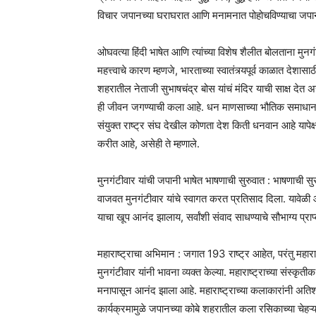
विचार जपानच्या घराघरात आणि मनामनात पोहोचविण्याचा जपानने
ओघवत्या हिंदी भाषेत आणि त्यांच्या विशेष शैलीत बोलताना मु
महत्त्वाचे कारण म्हणजे, भारताच्या स्वातंत्र्यपूर्व काळात देश
शहरातील नेताजी सुभाषचंद्र बोस यांचं मंदिर याची साक्ष दे
ही जीवन जगण्याची कला आहे. धन माणसाच्या भौतिक समाधानाच
संयुक्त राष्ट्र संघ देखील कोणता देश किती धनवान आहे यापेक्ष
करीत आहे, असेही ते म्हणाले.
मुनगंटीवार यांची जपानी भाषेत भाषणाची सुरुवात : भाषणाची सुर
वाजवत मुनगंटीवार यांचे स्वागत करत प्रतिसाद दिला. यावेळी आ
याचा खूप आनंद झालाय, सर्वांशी संवाद साधण्याचे सौभाग्य प्र
महाराष्ट्राचा अभिमान : जगात 193 राष्ट्र आहेत, परंतु महा
मुनगंटीवार यांनी भावना व्यक्त केल्या. महाराष्ट्राच्या संस्कृत
मनापासून आनंद झाला आहे. महाराष्ट्राच्या कलाकारांनी अतिशय 
कार्यक्रमामुळे जपानच्या कोबे शहरातील कला रसिकाच्या चेहऱ