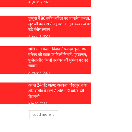
August 5, 2026
घुग्घूस में 80 वर्षीय महिला पर जानलेवा हमला,
लूट की कोशिश से दहशत; कानून-व्यवस्था पर
उठे गंभीर सवाल
August 3, 2026
शांति नगर पंडाल विवाद ने पकड़ा तूल, नगर
परिषद की बैठक पर टिकीं निगाहें; प्रशासन,
पुलिस और कंपनी प्रबंधन की भूमिका पर उठे
सवाल
August 3, 2026
अगले 24 घंटे अहम: अकोला, चंद्रपुर, वर्धा
और वाशीम में भारी से अति भारी बारिश की
चेतावनी
July 30, 2026
Load more