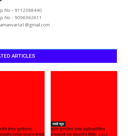
p No - 9112388440
p No - 9096362611
artamanvarta1@gmail.com
TED ARTICLES
मराठी न्यूज़
रतीचे होणार नूतनीकरण;
सुधीर मुनगंटीवार यांच्या वाढदिवसानिमित्त
ासकीय रचनेला प्राधान्य देण्याचे
घुग्घुसमध्ये भव्य महाआरोग्य शिबिर; ५,२८१