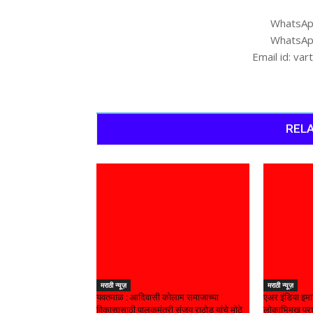
WhatsAp
WhatsAp
Email id: v
RELA
मराठी न्यूज़
मराठी न्यूज़
यवतमाळ : आदिवासी कोलाम समाजाच्या
एअर इंडिया इमा
विकासासाठी पालकमंत्री संजय राठोड यांचे मोठे
लोकाभिमुख प्रश