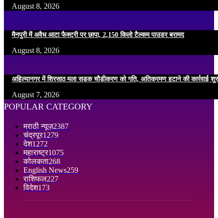
August 8, 2026
मैनपुरी में अवैध आटा फैक्ट्री पर छापा, 2,150 किलो टैल्कम पाउडर बरामद
August 8, 2026
अहिल्यानगर में शिरसाठ मला सड़क चौड़ीकरण को गति, अतिक्रमण हटाने की कार्रवाई शुर
August 7, 2026
POPULAR CATEGORY
मराठी न्यूज़
2387
चंद्रपूर
1279
देश
1272
महाराष्ट्र
1075
कोलकता
268
English News
259
राशिफल
227
विदेश
173