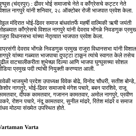
ुग्घुस (चंद्रपुर) : ढीवर भोई समाजाचे नेते व काँग्रेसचे कट्टर नेते
विशाल नागपुरे यांनी शनिवार, २८ ऑक्टोबर रोजी भाजपात प्रवेश केला.
िठ्ठल मंदिरात भोई-ढिवर समाज बांधवांतर्फे महर्षी वाल्मिकी ऋषी जयंती
ोहळ्यात काँग्रेसचे विशाल नागपुरे यांनी देवराव भोंगळे निवडणुक प्रमु
ाजुरा विधानसभा यांच्या नेतृत्वात भाजपात प्रवेश केला.
ाप्रसंगी देवराव भोंगळे निवडणुक प्रमुख राजुरा विधानसभा यांनी विशा
ागपुरे यांच्या गळ्यात भाजपाचा दुपट्टा टाकून त्यांचे स्वागत केले तसेच
ुढील वाटचालीकरीता शुभेच्छा दिल्या आणि भाजपा घुग्घुसच्या सोशल
ीडिया प्रमुख पदी त्यांची नियुक्ती करण्यात आली.
ावेळी भाजयुमो प्रदेश उपाध्यक्ष विवेक बोढे, विनोद चौधरी, सतीश बोन्डे,
िशोर नागतुरे, भोई-ढिवर समाजाचे मंगेश पचारे, बबन पारशिवे, राजू
कामतवार, दीपक कामतवार, गजानन कामतवार, अमोल नागपुरे, प्रवीण
ाकरे, रोशन पचारे, नंदू कामतवार, सुनील मांढरे, रितेश मांढरे व समाज
ांधव मोठया संख्येत उपस्थित होते.
Vartaman Varta