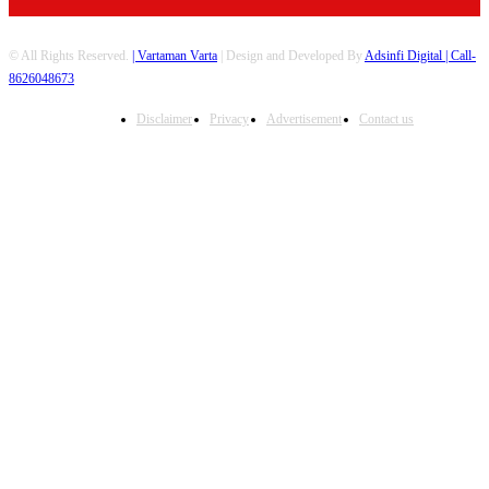
© All Rights Reserved.
| Vartaman Varta
| Design and Developed By
Adsinfi Digital
| Call-
8626048673
Disclaimer
Privacy
Advertisement
Contact us