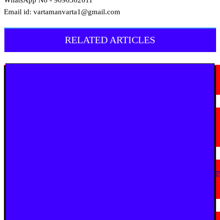
WhatsApp No - 9096362611
Email id: vartamanvarta1@gmail.com
RELATED ARTICLES
मराठी न्यूज़
चामोर्शीत प्रतिबंधित सुगंधित तंबाखूची अवैध वाहतूक; ₹७.६७ लाखांचा मुद्देमाल जप्त
August 7, 2026
मराठी न्यूज़
यवतमाळ : आदिवासी कोलाम समाजाच्या विकासासाठी पालकमंत्री संजय राठोड यांचे मोठे
निर्णय; विविध प्रलंबित मागण्या मार्गी
August 6, 2026
मराठी न्यूज़
एअर इंडिया इमारतीचे होणार नूतनीकरण; लोकाभिमुख प्रशासकीय रचनेला प्राधान्य देण्या
मुख्यमंत्र्यांचे निर्देश
August 3, 2026
मराठी न्यूज़