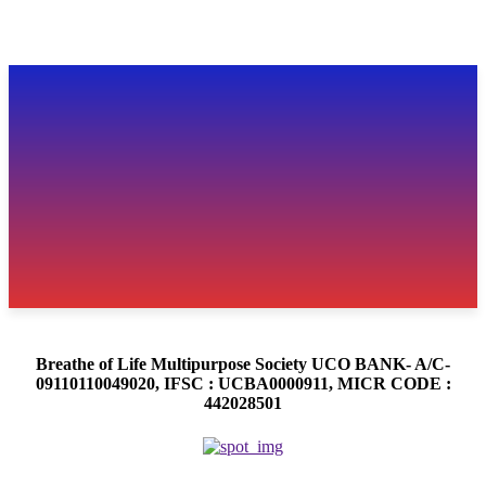
Breathe of Life Multipurpose Society UCO BANK- A/C-
09110110049020, IFSC : UCBA0000911, MICR CODE :
442028501