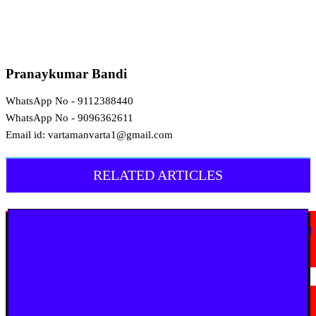
Pranaykumar Bandi
WhatsApp No - 9112388440
WhatsApp No - 9096362611
Email id: vartamanvarta1@gmail.com
RELATED ARTICLES
कोलकता
सस्टेनेबल फ्यूचर की ओर गोवा, नई दिल्ली में राष्ट्रीय मंच पर दिखाया इंफ्रास्ट्रक्चर का
नया अत्याधुनिक रूप
July 31, 2026
कोलकता
मोहम्मद अली पार्क यूथ एसोसिएशन ने पारंपरिक खूटी पूजा के साथ अपने 58वें वर्ष में