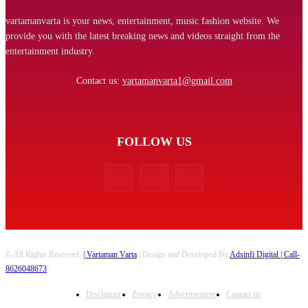
vartamanvarta is your news, entertainment, music fashion website. We
provide you with the latest breaking news and videos straight from the
entertainment industry.
Contact us:
vartamanvarta1@gmail.com
FOLLOW US
© All Rights Reserved.
| Vartaman Varta
| Design and Developed By
Adsinfi Digital
| Call-
8626048673
Disclaimer
Privacy
Advertisement
Contact us