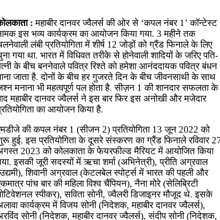
कोलकाता :
महाबीर दानवर ज्वैलर्स की ओर से ‘कपल नंबर 1’ कॉन्टेस्ट
नामक इस भव्य कार्यक्रम का आयोजन किया गया. 3 महीने तक
लनेवाली लंबी प्रतियोगिता में शीर्ष 12 जोड़ों को ग्रैंड फिनाले के लिए
ुना गया था. भारत में विधिवत तरीके से होनेवाली शादियों के जरिए पति-
त्नी के बीच बननेवाले पवित्र रिश्ते को हमेशा आनंददायक पवित्र बंधन
माना जाता है. दोनों के बीच हर गुजरते दिन के बीच जीवनसाथी के साथ
जश्न मनाना भी महत्वपूर्ण पल होता है. सीज़न 1 की शानदार सफलता के
बाद महाबीर दानवर ज्वैलर्स ने इस बार फिर इस अनोखी और मजेदार
प्रतियोगिता का आयोजन किया है.
एमडीजे की कपल नंबर 1 (सीजन 2) प्रतियोगिता 13 जून 2022 को
ुरू हुई. इस प्रतियोगिता के दूसरे संस्करण का ग्रैंड फिनाले रविवार 2
अगस्त 2023 को कोलकाता के फेयरफील्ड मैरियट में आयोजित किया
या. इसकी जूरी सदस्यों में ऋचा शर्मा (अभिनेत्री), प्रीति अग्रवाल
उद्यमी), शिवानी अग्रवाल (केटलबेल स्पोर्ट्स में भारत की पहली और
कमात्र पांच बार की महिला विश्व चैंपियन), नैना मोरे (सेलिब्रिटी
मोटिवेशनल स्पीकर), सविता सोनी, ज्वैलरी डिजाइनर मौजूद थे. इसके
लावा कार्यक्रम में विजय सोनी (निदेशक, महाबीर दानवर ज्वैलर्स),
अरविंद सोनी (निदेशक, महाबीर दानवर ज्वैलर्स), संदीप सोनी (निदेशक,