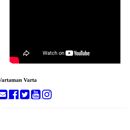
Vartaman Varta