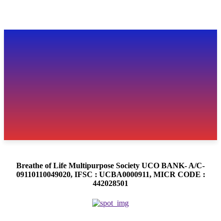
Breathe of Life Multipurpose Society UCO BANK- A/C-
09110110049020, IFSC : UCBA0000911, MICR CODE :
442028501