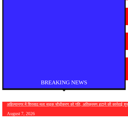
मराठी न्यूज़
चामोर्शीत प्रतिबंधित सुगंधित तंबाखूची अवैध वाहतूक; ₹७.६७ लाखांचा मुद्देमाल जप्त
August 7, 2026
देश
आगरा में भारी बारिश से सड़क धंसी, बीच सड़क पर बना बड़ा गड्ढा
August 7, 2026
मराठी न्यूज़
यवतमाळ : आदिवासी कोलाम समाजाच्या विकासासाठी पालकमंत्री संजय राठोड यांचे मोठे
निर्णय; विविध प्रलंबित मागण्या मार्गी
August 6, 2026
BREAKING NEWS
अहिल्यानगर में शिरसाठ मला सड़क चौड़ीकरण को गति, अतिक्रमण हटाने की कार्रवाई शुर
August 7, 2026