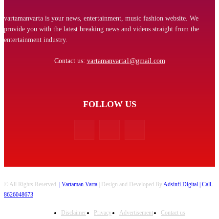
vartamanvarta is your news, entertainment, music fashion website. We
provide you with the latest breaking news and videos straight from the
entertainment industry.
Contact us:
vartamanvarta1@gmail.com
FOLLOW US
© All Rights Reserved.
| Vartaman Varta
| Design and Developed By
Adsinfi Digital
| Call-
8626048673
Disclaimer
Privacy
Advertisement
Contact us