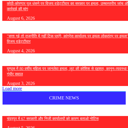
कोठी-कोरणार पुल धंसने पर विजय वडेट्टीवार का सरकार पर हमला, उच्चस्तरीय जांच औ
कार्रवाई की मांग
August 6, 2026
“सत्ता गई तो राजनीति में नहीं टिक पाएंगे, कांग्रेस कार्यालय पर हमला लोकतंत्र पर हमल
विजय वडेट्टीवार
August 4, 2026
घुग्घूस में 80 वर्षीय महिला पर जानलेवा हमला, लूट की कोशिश से दहशत; कानून-व्यवस्था 
गंभीर सवाल
August 3, 2026
Load more
CRIME NEWS
चंद्रपुर में 67 सरकारी और निजी कार्यालयों को कारण बताओ नोटिस
August 5, 2026