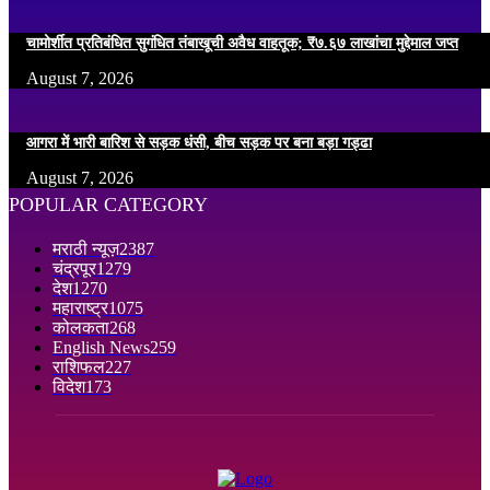
चामोर्शीत प्रतिबंधित सुगंधित तंबाखूची अवैध वाहतूक; ₹७.६७ लाखांचा मुद्देमाल जप्त
August 7, 2026
आगरा में भारी बारिश से सड़क धंसी, बीच सड़क पर बना बड़ा गड्ढा
August 7, 2026
POPULAR CATEGORY
मराठी न्यूज़
2387
चंद्रपूर
1279
देश
1270
महाराष्ट्र
1075
कोलकता
268
English News
259
राशिफल
227
विदेश
173