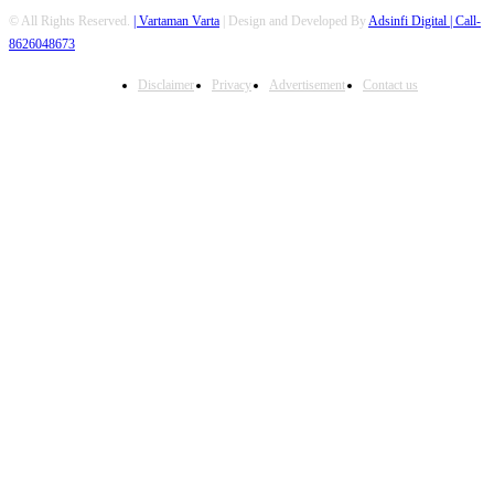
© All Rights Reserved.
| Vartaman Varta
| Design and Developed By
Adsinfi Digital
| Call-
8626048673
Disclaimer
Privacy
Advertisement
Contact us