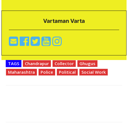
Vartaman Varta
TAGS
Chandrapur
Collector
Ghugus
Maharashtra
Police
Political
Social Work