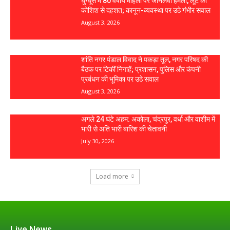
घुग्घूस में 80 वर्षीय महिला पर जानलेवा हमला, लूट की
कोशिश से दहशत; कानून-व्यवस्था पर उठे गंभीर सवाल
August 3, 2026
शांति नगर पंडाल विवाद ने पकड़ा तूल, नगर परिषद की
बैठक पर टिकीं निगाहें; प्रशासन, पुलिस और कंपनी
प्रबंधन की भूमिका पर उठे सवाल
August 3, 2026
अगले 24 घंटे अहम: अकोला, चंद्रपुर, वर्धा और वाशीम में
भारी से अति भारी बारिश की चेतावनी
July 30, 2026
Load more
Live News