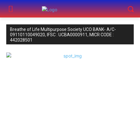
Breathe of Life Multipurpose Society UCO BANK- A/C-
09110110049020, IFSC : UCBA0000911, MICR CODE :
442028501