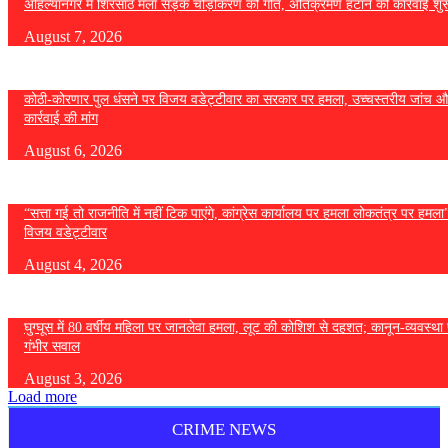
अहिल्यानगर में शिरसाठ मला सड़क चौड़ीकरण को गति, अतिक्रमण हटाने की कार्रवाई शुर
August 7, 2026
कोठी-कोरणार पुल धंसने पर विजय वडेट्टीवार का सरकार पर हमला, उच्चस्तरीय जांच औ
कार्रवाई की मांग
August 6, 2026
“सत्ता गई तो राजनीति में नहीं टिक पाएंगे, कांग्रेस कार्यालय पर हमला लोकतंत्र पर हमल
विजय वडेट्टीवार
August 4, 2026
घुग्घूस में 80 वर्षीय महिला पर जानलेवा हमला, लूट की कोशिश से दहशत; कानून-व्यवस्था 
गंभीर सवाल
August 3, 2026
Load more
CRIME NEWS