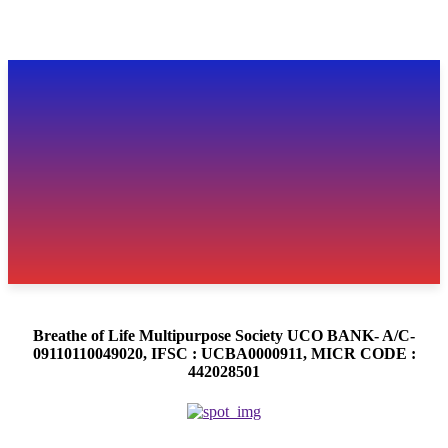
Breathe of Life Multipurpose Society UCO BANK- A/C-
09110110049020, IFSC : UCBA0000911, MICR CODE :
442028501