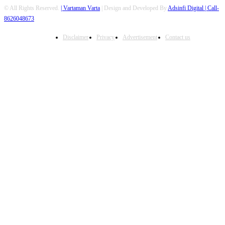
© All Rights Reserved.
| Vartaman Varta
| Design and Developed By
Adsinfi Digital
| Call-
8626048673
Disclaimer
Privacy
Advertisement
Contact us