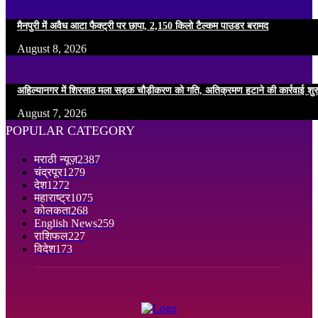
मैनपुरी में अवैध आटा फैक्ट्री पर छापा, 2,150 किलो टैल्कम पाउडर बरामद
August 8, 2026
अहिल्यानगर में शिरसाठ मला सड़क चौड़ीकरण को गति, अतिक्रमण हटाने की कार्रवाई शुर
August 7, 2026
POPULAR CATEGORY
मराठी न्यूज़
2387
चंद्रपूर
1279
देश
1272
महाराष्ट्र
1075
कोलकता
268
English News
259
राशिफल
227
विदेश
173