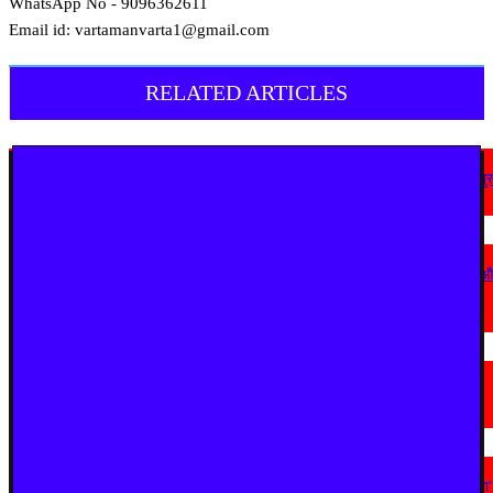
WhatsApp No - 9096362611
Email id: vartamanvarta1@gmail.com
RELATED ARTICLES
देश
अहिल्यानगर में शिरसाठ मला सड़क चौड़ीकरण को गति, अतिक्रमण हटाने की कार्रवाई शुर
August 7, 2026
देश
कोठी-कोरणार पुल धंसने पर विजय वडेट्टीवार का सरकार पर हमला, उच्चस्तरीय जांच 
कड़ी कार्रवाई की मांग
August 6, 2026
चंद्रपूर
चंद्रपुर में 67 सरकारी और निजी कार्यालयों को कारण बताओ नोटिस
August 5, 2026
महाराष्ट्र
“सत्ता गई तो राजनीति में नहीं टिक पाएंगे, कांग्रेस कार्यालय पर हमला लोकतंत्र पर हमला