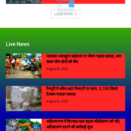
Load more
Live News
जालंधर-मकसूदन बाईपास पर भीषण सड़क हादसा, कार
सवार तीन लोगों की मौत
August 8, 2026
मैनपुरी में अवैध आटा फैक्ट्री पर छापा, 2,150 किलो
टैल्कम पाउडर बरामद
August 8, 2026
अहिल्यानगर में शिरसाठ मला सड़क चौड़ीकरण को गति,
अतिक्रमण हटाने की कार्रवाई शुरू