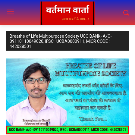
Breathe of Life Multipurpose Society UCO BANK- A/C-
09110110049020, IFSC : UCBA0000911, MICR CODE :
442028501