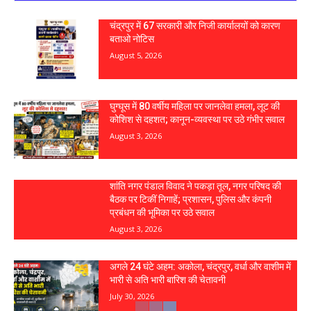
चंद्रपुर में 67 सरकारी और निजी कार्यालयों को कारण
बताओ नोटिस
August 5, 2026
घुग्घूस में 80 वर्षीय महिला पर जानलेवा हमला, लूट की
कोशिश से दहशत; कानून-व्यवस्था पर उठे गंभीर सवाल
August 3, 2026
शांति नगर पंडाल विवाद ने पकड़ा तूल, नगर परिषद की
बैठक पर टिकीं निगाहें; प्रशासन, पुलिस और कंपनी
प्रबंधन की भूमिका पर उठे सवाल
August 3, 2026
अगले 24 घंटे अहम: अकोला, चंद्रपुर, वर्धा और वाशीम में
भारी से अति भारी बारिश की चेतावनी
July 30, 2026