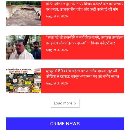
कोठी-कोरणार पुल धंसने पर विजय वडेट्टीवार का सरकार
पर हमला, उच्चस्तरीय जांच और कड़ी कार्रवाई की मांग
August 6, 2026
“सत्ता गई तो राजनीति में नहीं टिक पाएंगे, कांग्रेस कार्यालय
पर हमला लोकतंत्र पर हमला” — विजय वडेट्टीवार
August 4, 2026
घुग्घूस में 80 वर्षीय महिला पर जानलेवा हमला, लूट की
कोशिश से दहशत; कानून-व्यवस्था पर उठे गंभीर सवाल
August 3, 2026
Load more
CRIME NEWS