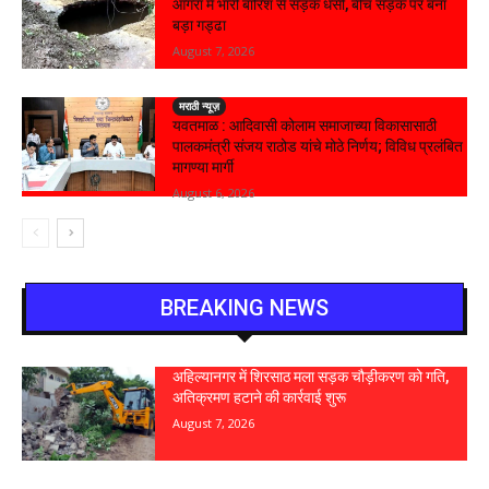
आगरा में भारी बारिश से सड़क धंसी, बीच सड़क पर बना
बड़ा गड्ढा
August 7, 2026
मराठी न्यूज़
यवतमाळ : आदिवासी कोलाम समाजाच्या विकासासाठी
पालकमंत्री संजय राठोड यांचे मोठे निर्णय; विविध प्रलंबित
मागण्या मार्गी
August 6, 2026
BREAKING NEWS
अहिल्यानगर में शिरसाठ मला सड़क चौड़ीकरण को गति,
अतिक्रमण हटाने की कार्रवाई शुरू
August 7, 2026