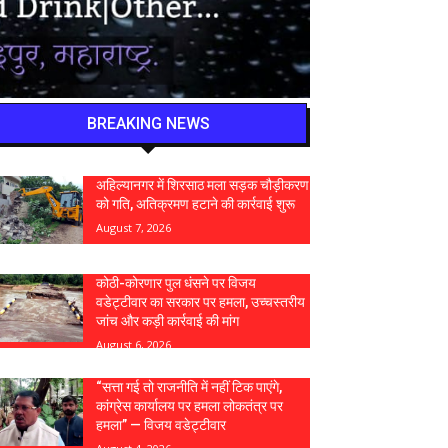
BREAKING NEWS
अहिल्यानगर में शिरसाठ मला सड़क चौड़ीकरण
को गति, अतिक्रमण हटाने की कार्रवाई शुरू
August 7, 2026
कोठी-कोरणार पुल धंसने पर विजय
वडेट्टीवार का सरकार पर हमला, उच्चस्तरीय
जांच और कड़ी कार्रवाई की मांग
August 6, 2026
“सत्ता गई तो राजनीति में नहीं टिक पाएंगे,
कांग्रेस कार्यालय पर हमला लोकतंत्र पर
हमला” — विजय वडेट्टीवार