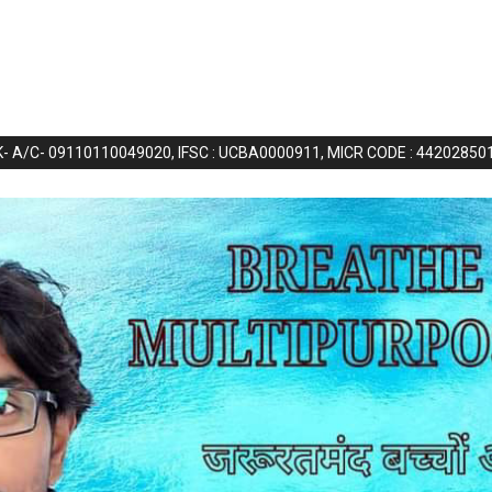
NK- A/C- 09110110049020, IFSC : UCBA0000911, MICR CODE : 44202850