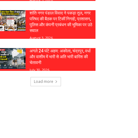
शांति नगर पंडाल विवाद ने पकड़ा तूल, नगर
परिषद की बैठक पर टिकीं निगाहें; प्रशासन,
पुलिस और कंपनी प्रबंधन की भूमिका पर उठे
सवाल
August 3, 2026
अगले 24 घंटे अहम: अकोला, चंद्रपुर, वर्धा
और वाशीम में भारी से अति भारी बारिश की
चेतावनी
July 30, 2026
Load more