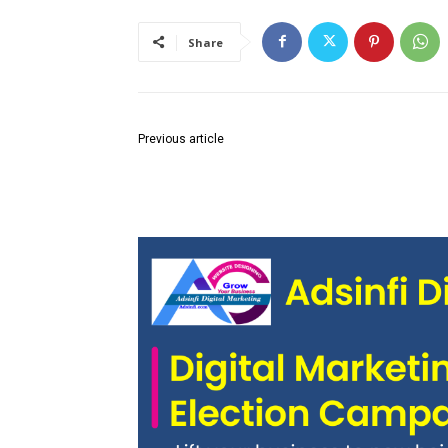
Share
Previous article
वढा तीर्थक्षेत्र विकासासाठी मंजूर 25 कोटी रू निधीतून
विकासकामांना त्वरित सुरुवात करावी : ब्रिजभूषण पाझारे