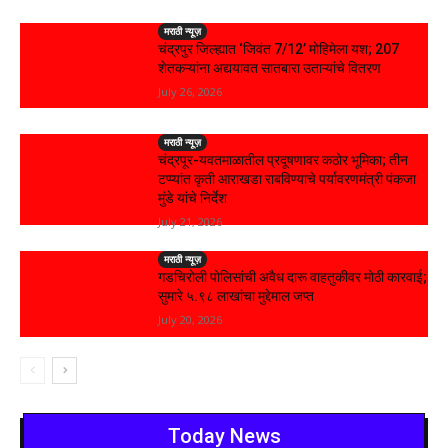
मराठी न्यूज़
चंद्रपुर जिल्ह्यात ‘जिवंत 7/12’ मोहिमेला यश; 207
शेतकऱ्यांना अद्ययावत सातबारा उताऱ्यांचे वितरण
July 26, 2026
मराठी न्यूज़
चंद्रपूर-यवतमाळातील प्रदूषणावर कठोर भूमिका; तीन
टप्प्यांत कृती आराखडा राबविण्याचे पर्यावरणमंत्री पंकजा
मुंडे यांचे निर्देश
July 21, 2026
मराठी न्यूज़
गडचिरोली पोलिसांची अवैध दारू वाहतुकीवर मोठी कारवाई;
सुमारे ५.९८ लाखांचा मुद्देमाल जप्त
July 20, 2026
Today News