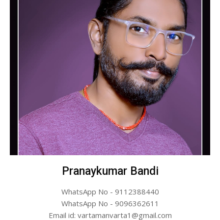
Pranaykumar Bandi
WhatsApp No - 9112388440
WhatsApp No - 9096362611
Email id: vartamanvarta1@gmail.com