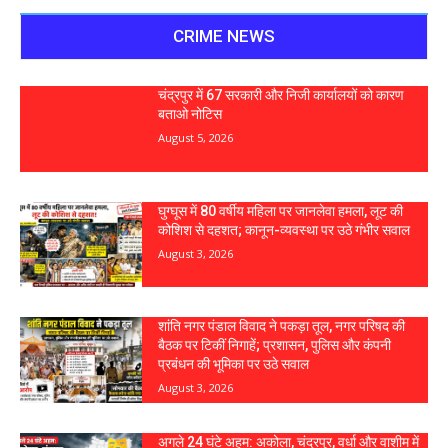
CRIME NEWS
चंद्रपुर में 67 सरकारी और निजी कार्यालयों को कारण
बताओ नोटिस
August 5, 2026
घुग्घूस में 80 वर्षीय महिला पर जानलेवा हमला, लूट की
कोशिश से दहशत; कानून-व्यवस्था पर उठे गंभीर सवाल
August 3, 2026
शांति नगर पंडाल विवाद ने पकड़ा तूल, नगर परिषद की
बैठक पर टिकीं निगाहें; प्रशासन, पुलिस और कंपनी
प्रबंधन की भूमिका पर उठे सवाल
August 3, 2026
अगले 24 घंटे अहम: अकोला, चंद्रपुर, वर्धा और वाशीम में