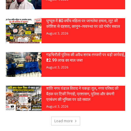
घुग्घूस में 80 वर्षीय महिला पर जानलेवा हमला, लूट की
कोशिश से दहशत; कानून-व्यवस्था पर उठे गंभीर सवाल
August 3, 2026
गड़चिरौली पुलिस की अवैध शराब तस्करी पर बड़ी कार्रवाई,
₹22.99 लाख का माल जब्त
August 3, 2026
शांति नगर पंडाल विवाद ने पकड़ा तूल, नगर परिषद की
बैठक पर टिकीं निगाहें; प्रशासन, पुलिस और कंपनी
प्रबंधन की भूमिका पर उठे सवाल
August 3, 2026
Load more