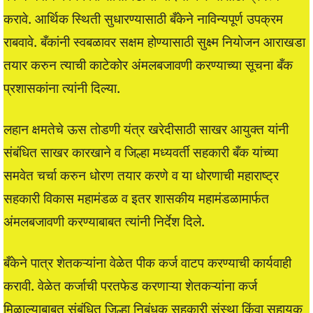
करावे. आर्थिक स्थिती सुधारण्यासाठी बँकेने नाविन्यपूर्ण उपक्रम
राबवावे. बँकांनी स्वबळावर सक्षम होण्यासाठी सुक्ष्म नियोजन आराखडा
तयार करुन त्याची काटेकोर अंमलबजावणी करण्याच्या सूचना बँक
प्रशासकांना त्यांनी दिल्या.
लहान क्षमतेचे ऊस तोडणी यंत्र खरेदीसाठी साखर आयुक्त यांनी
संबंधित साखर कारखाने व जिल्हा मध्यवर्ती सहकारी बँक यांच्या
समवेत चर्चा करुन धोरण तयार करणे व या धोरणाची महाराष्ट्र
सहकारी विकास महामंडळ व इतर शासकीय महामंडळामार्फत
अंमलबजावणी करण्याबाबत त्यांनी निर्देश दिले.
बँकेने पात्र शेतकऱ्यांना वेळेत पीक कर्ज वाटप करण्याची कार्यवाही
करावी. वेळेत कर्जाची परतफेड करणाऱ्या शेतकऱ्यांना कर्ज
मिळाल्याबाबत संबंधित जिल्हा निबंधक सहकारी संस्था किंवा सहायक