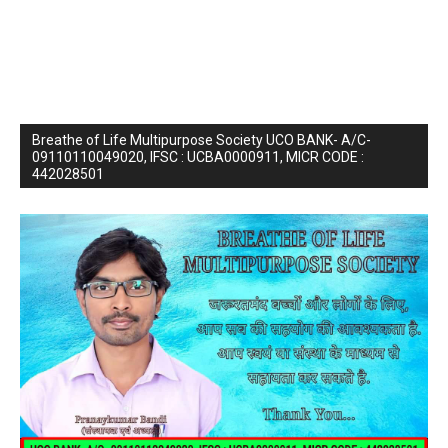
Breathe of Life Multipurpose Society UCO BANK- A/C-
09110110049020, IFSC : UCBA0000911, MICR CODE :
442028501