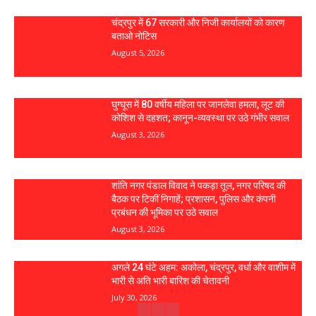
चंद्रपुर में 67 सरकारी और निजी कार्यालयों को कारण
बताओ नोटिस
August 5, 2026
घुग्घूस में 80 वर्षीय महिला पर जानलेवा हमला, लूट की
कोशिश से दहशत; कानून-व्यवस्था पर उठे गंभीर सवाल
August 3, 2026
शांति नगर पंडाल विवाद ने पकड़ा तूल, नगर परिषद की
बैठक पर टिकीं निगाहें; प्रशासन, पुलिस और कंपनी
प्रबंधन की भूमिका पर उठे सवाल
August 3, 2026
अगले 24 घंटे अहम: अकोला, चंद्रपुर, वर्धा और वाशीम में
भारी से अति भारी बारिश की चेतावनी
July 30, 2026