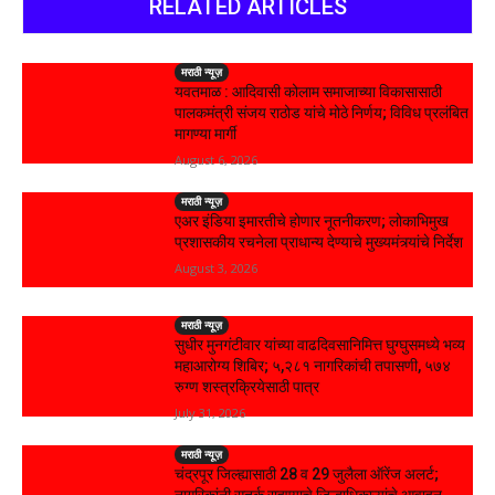
RELATED ARTICLES
मराठी न्यूज़
यवतमाळ : आदिवासी कोलाम समाजाच्या विकासासाठी
पालकमंत्री संजय राठोड यांचे मोठे निर्णय; विविध प्रलंबित
मागण्या मार्गी
August 6, 2026
मराठी न्यूज़
एअर इंडिया इमारतीचे होणार नूतनीकरण; लोकाभिमुख
प्रशासकीय रचनेला प्राधान्य देण्याचे मुख्यमंत्र्यांचे निर्देश
August 3, 2026
मराठी न्यूज़
सुधीर मुनगंटीवार यांच्या वाढदिवसानिमित्त घुग्घुसमध्ये भव्य
महाआरोग्य शिबिर; ५,२८१ नागरिकांची तपासणी, ५७४
रुग्ण शस्त्रक्रियेसाठी पात्र
July 31, 2026
मराठी न्यूज़
चंद्रपूर जिल्ह्यासाठी 28 व 29 जुलैला ऑरेंज अलर्ट;
नागरिकांनी सतर्क राहण्याचे जिल्हाधिकाऱ्यांचे आवाहन