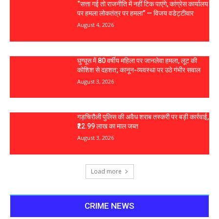
“सत्ता गई तो राजनीति में नहीं टिक पाएंगे, कांग्रेस कार्यालय
पर हमला लोकतंत्र पर हमला” — विजय वडेट्टीवार
August 4, 2026
घुग्घूस में 80 वर्षीय महिला पर जानलेवा हमला, लूट की
कोशिश से दहशत; कानून-व्यवस्था पर उठे गंभीर सवाल
August 3, 2026
गड़चिरौली पुलिस की अवैध शराब तस्करी पर बड़ी कार्रवाई,
₹22.99 लाख का माल जब्त
August 3, 2026
Load more
CRIME NEWS