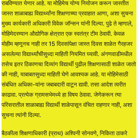
राबविण्यात येणार आहे. या मोहिमेच योग्य नियोजन करून जास्तीत
जास्त शाळाबाह्य विद्यार्थ्यांना शिक्षणाच्या प्रवाहात आणा, अशा सुचना
मुख्य कार्यकारी अधिकारी विवेक जॉन्सन यांनी दिल्या. पुढे ते म्हणाले,
मोहिमेदरम्यान औद्योगिक क्षेत्रात एक स्वतंत्र टीम ठेवावी. केवळ
मोहीम म्हणूनच नाही तर 15 दिवसांपेक्षा जास्त दिवस शाळेत गैरहजर
असलेल्या विद्यार्थ्यांचीसुध्दा माहिती नियमित घ्यावी. अंगणवाडीमधील
तसेच इतर ठिकाणचा दिव्यांग विद्यार्थी पुढील शिक्षणासाठी शाळेत जातो
की नाही, याबाबतसुध्दा माहिती घेणे आवश्यक आहे. या मोहिमेसाठी
संबंधित अधिका-यांना जबाबदारी वाटून द्यावी. तसा आदेश त्वरीत
काढावा. प्रत्येक ग्रामसभेमध्ये हा विषय ठेवावा. जेणेकरून त्या
परिसरातील शाळाबाह्य विद्यार्थी शाळेपासून वंचित राहणार नाही, अशा
सुचना त्यांनी दिल्या.
बैठकीला शिक्षणाधिकारी (प्राथ) अश्विनी सोनवणे, निकिता ठाकरे