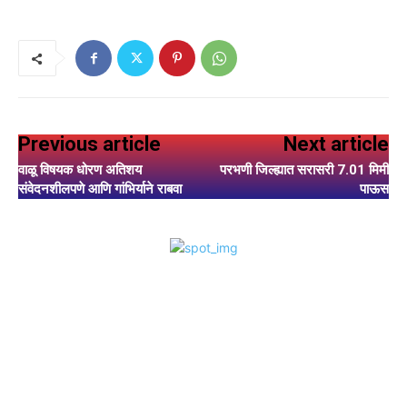
Previous article
Next article
वाळू विषयक धोरण अतिशय
परभणी जिल्ह्यात सरासरी 7.01 मिमी
संवेदनशीलपणे आणि गांभिर्याने राबवा
पाऊस