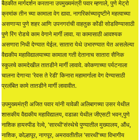
बैठकीत मार्गदर्शन करताना उपमुख्यमंत्री पवार म्हणाले, पुणे मेट्रो
क्रमांक तीन च्या कामाला वेग द्यावा. नागरिकांच्यादृष्टीने महत्वाच्या
असणाऱ्या पुणे शहर आणि उपनगरांची वाहतुक कोंडी सोडविण्यासाठी
पुणे रिंग रोडचे काम वेगाने मार्गी लावा. या कामासाठी आवश्यक
असणारा निधी देण्यात येईल. सातारा येथे उभारण्यात येत असलेल्या
वैद्यकीय महाविद्यालयाच्या कामाला गती देतानाच सातारा सैनिक
स्कुलचे कामदेखील तातडीने मार्गी लावावे. कोकणाच्या पर्यटनाला
चालना देणाऱ्या ‘रेवस ते रेडी’ किनारा महामार्गाला वेग देण्यासाठी
प्रलंबित कामे तातडीने मार्गी लावावीत.
उपमुख्यमंत्री अजित पवार यांनी यावेळी अलिबागच्या उसर येथील
शासकीय वैद्यकीय महाविद्यालय, वडाळा येथील जीएसटी भवन,पुणे
नाशिक हायस्पीड रेल्वे, ‘सारथी’संस्थेचे पुण्यातील मुख्यालय, औंध,
नाशिक, कोल्हापूर, नागपूर, अमरावतीतील ‘सारथी’च्या विभागीय