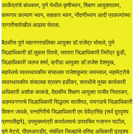
उपकेंद्रांचे बांधकाम, पुणे येथील कृषीभवन, शिक्षण आयुक्तालय,
कामगार कल्याण भवन, सहकार भवन, नोंदणीभवन आदी प्रकल्पांच्या
प्रगतीचादेखील आढावा घेतला.
बैठकीस पुणे महानगरपालिका आयुक्त डॉ.राजेंद्र भोसले, पुणे
जिल्हाधिकारी डॉ.सुहास दिवसे, सातारा जिल्हाधिकारी जितेंद्र डुडी,
जिल्हाधिकारी जलज शर्मा, क्रीडा आयुक्त डॉ.राजेश देशमुख,
महारेलचे व्यवस्थापकीय संचालक राजेशकुमार जयस्वाल, महामेट्रोचे
व्यवस्थापकीय संचालक श्रावण हर्डीकर, सारथीचे मुख्य कार्यकारी
अधिकारी अशोक काकडे, वैद्यकीय शिक्षण आयुक्त राजीव निवतकर,
अहमदनगरचे जिल्हाधिकारी सिद्धराम सालीमठ, रायगडचे जिल्हाधिकारी
किशन जावळे, रत्नागिरीचे जिल्हाधिकारी एम देवेंद्रसिंह (सर्व दूरदृश्य
प्रणालीद्वारे), उपमुख्यमंत्री कार्यालयाचे उपसचिव गजानन पाटील,
पुणे मेट्रो, पीएमआरडीए, संबंधित जिल्ह्यांचे वरिष्ठ अधिकारी दूरदृश्य