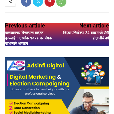
Previous article
Next article
बालकामगार दिसल्यास चाईल्ड
जिल्हा परिषदेच्या 24 शाळांमध्ये सेमी
हेल्पलाईन क्रमांक १०९८ वर संपर्क
इंग्रजीचे वर्ग
साधण्याचे आवाहन