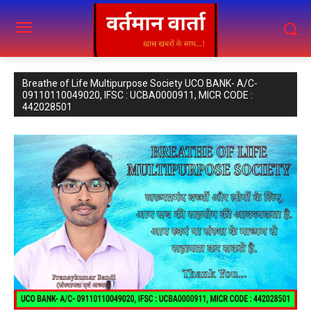
Breathe of Life Multipurpose Society UCO BANK- A/C-
09110110049020, IFSC : UCBA0000911, MICR CODE :
442028501