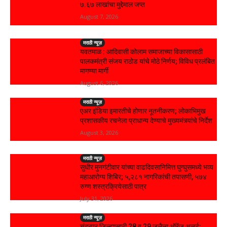
₹७.६७ लाखांचा मुद्देमाल जप्त
August 7, 2026
मराठी न्यूज़
यवतमाळ : आदिवासी कोलाम समाजाच्या विकासासाठी
पालकमंत्री संजय राठोड यांचे मोठे निर्णय; विविध प्रलंबित
मागण्या मार्गी
August 6, 2026
मराठी न्यूज़
एअर इंडिया इमारतीचे होणार नूतनीकरण; लोकाभिमुख
प्रशासकीय रचनेला प्राधान्य देण्याचे मुख्यमंत्र्यांचे निर्देश
August 3, 2026
मराठी न्यूज़
सुधीर मुनगंटीवार यांच्या वाढदिवसानिमित्त घुग्घुसमध्ये भव्य
महाआरोग्य शिबिर; ५,२८१ नागरिकांची तपासणी, ५७४
रुग्ण शस्त्रक्रियेसाठी पात्र
July 31, 2026
मराठी न्यूज़
चंद्रपूर जिल्ह्यासाठी 28 व 29 जुलैला ऑरेंज अलर्ट;