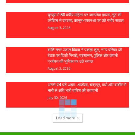
घुग्घूस में 80 वर्षीय महिला पर जानलेवा हमला, लूट की
कोशिश से दहशत; कानून-व्यवस्था पर उठे गंभीर सवाल
August 3, 2026
शांति नगर पंडाल विवाद ने पकड़ा तूल, नगर परिषद की
बैठक पर टिकीं निगाहें; प्रशासन, पुलिस और कंपनी
प्रबंधन की भूमिका पर उठे सवाल
August 3, 2026
अगले 24 घंटे अहम: अकोला, चंद्रपुर, वर्धा और वाशीम में
भारी से अति भारी बारिश की चेतावनी
July 30, 2026
Load more