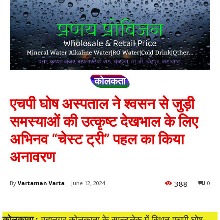
कोलकता
एचपी घोष अस्पताल ने श्वसन से जुड़ी
समस्याओं की उत्कृष्ट देखभाल के लिए
अभिनव “चेस्ट ट्री” पहल का किया
अनावरण
388
By
Vartaman Varta
June 12, 2024
0
कोलकाता :
महानगर कोलकाता के साल्टलेक में स्थित एचपी घोष