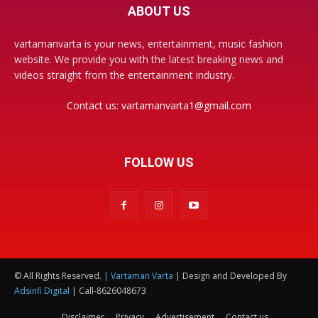
ABOUT US
vartamanvarta is your news, entertainment, music fashion
website. We provide you with the latest breaking news and
videos straight from the entertainment industry.
Contact us:
vartamanvarta1@gmail.com
FOLLOW US
© All Rights Reserved.
| Vartaman Varta
| Design and Developed By
Adsinfi Digital
| Call-8626048673
Disclaimer
Privacy
Advertisement
Contact us