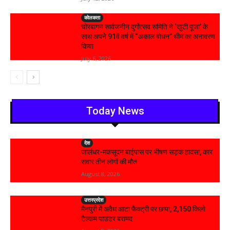
कोलकता
चोरबागन सार्वजनीन दुर्गोत्सव समिति ने ‘खुटी पूजा’ के
साथ अपने 91वें वर्ष में “अकाल बोधन” थीम का अनावरण
किया
July 6, 2026
Today News
देश
जालंधर-मकसूदन बाईपास पर भीषण सड़क हादसा, कार
सवार तीन लोगों की मौत
August 8, 2026
उत्तरप्रदेश
मैनपुरी में अवैध आटा फैक्ट्री पर छापा, 2,150 किलो
टैल्कम पाउडर बरामद