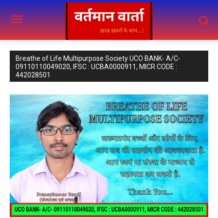
Breathe of Life Multipurpose Society UCO BANK- A/C-
09110110049020, IFSC : UCBA0000911, MICR CODE :
442028501