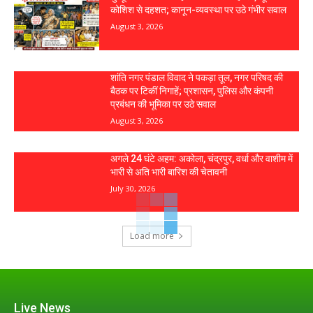
कोशिश से दहशत; कानून-व्यवस्था पर उठे गंभीर सवाल
August 3, 2026
शांति नगर पंडाल विवाद ने पकड़ा तूल, नगर परिषद की
बैठक पर टिकीं निगाहें; प्रशासन, पुलिस और कंपनी
प्रबंधन की भूमिका पर उठे सवाल
August 3, 2026
अगले 24 घंटे अहम: अकोला, चंद्रपुर, वर्धा और वाशीम में
भारी से अति भारी बारिश की चेतावनी
July 30, 2026
Load more
Live News