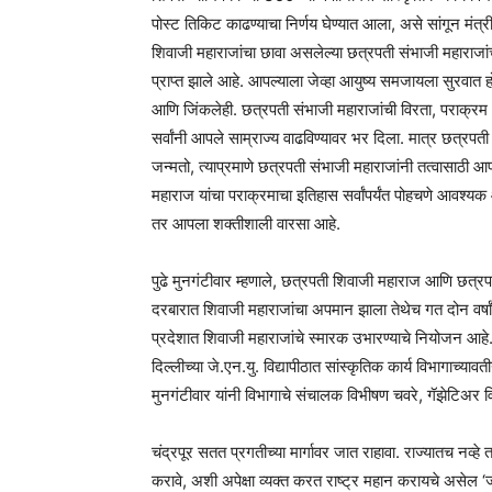
पोस्ट तिकिट काढण्याचा निर्णय घेण्यात आला, असे सांगून मंत्र
शिवाजी महाराजांचा छावा असलेल्या छत्रपती संभाजी महाराज
प्राप्त झाले आहे. आपल्याला जेव्हा आयुष्य समजायला सुरवात 
आणि जिंकलेही. छत्रपती संभाजी महाराजांची विरता, पराक्रम
सर्वांनी आपले साम्राज्य वाढविण्यावर भर दिला. मात्र छत्रपती श
जन्मतो, त्याप्रमाणे छत्रपती संभाजी महाराजांनी तत्वासाठी
महाराज यांचा पराक्रमाचा इतिहास सर्वांपर्यंत पोहचणे आवश्
तर आपला शक्तीशाली वारसा आहे.
पुढे मुनगंटीवार म्हणाले, छत्रपती शिवाजी महाराज आणि छत्रपती स
दरबारात शिवाजी महाराजांचा अपमान झाला तेथेच गत दोन वर्षा
प्रदेशात शिवाजी महाराजांचे स्मारक उभारण्याचे नियोजन आह
दिल्लीच्या जे.एन.यु. विद्यापीठात सांस्कृतिक कार्य विभागाच्य
मुनगंटीवार यांनी विभागाचे संचालक विभीषण चवरे, गॅझेटिअर व
चंद्रपूर सतत प्रगतीच्या मार्गावर जात राहावा. राज्यातच नव्हे
करावे, अशी अपेक्षा व्यक्त करत राष्ट्र महान करायचे असेल ‘ज