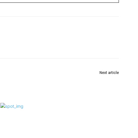
Next article
आदिवासी उमेदवारांसाठी स्पर्धा परीक्षा पूर्व प्रशिक्षण 1 एप्रिल ते
15जूलैपर्यंत