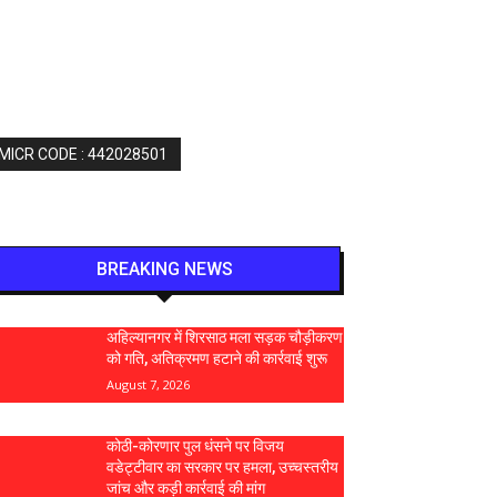
 MICR CODE : 442028501
BREAKING NEWS
अहिल्यानगर में शिरसाठ मला सड़क चौड़ीकरण
को गति, अतिक्रमण हटाने की कार्रवाई शुरू
August 7, 2026
कोठी-कोरणार पुल धंसने पर विजय
वडेट्टीवार का सरकार पर हमला, उच्चस्तरीय
जांच और कड़ी कार्रवाई की मांग