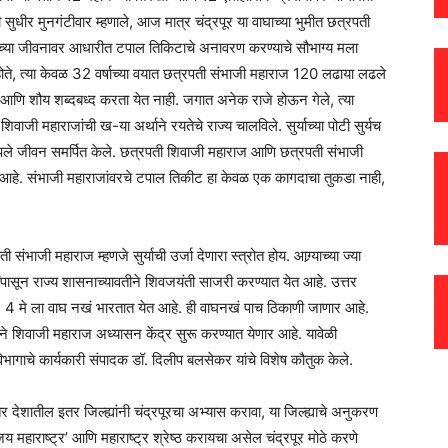
ी सुधीर मुनगंटीवार म्हणाले, आज मात्र चंद्रपूर या वाघाच्या भुमीत छत्रपती
ांच्या जीवनावर आधारीत टपाल तिकिटाचे अनावरण करण्याचे सौभाग्य मला
होते, त्या केवळ 32 वर्षाच्या वयात छत्रपती संभाजी महाराज 120 लढाया लढले
 आणि शौय शब्दबध्द करता येत नाही. जगात अनेक राजे होऊन गेले, त्या
िवाजी महाराजांची ख-या अर्थाने रयतेचे राज्य चालविले. सुर्याच्या पोटी सुर्यच
 आपले जीवन समर्पित केले. छत्रपती शिवाजी महाराज आणि छत्रपती संभाजी
यक आहे. संभाजी महाराजांवरचे टपाल तिकीट हा केवळ एक कागदाचा तुकडा नाही,
ंभाजी महाराज म्हणजे सुर्याची उर्जा देणारा स्त्रोत होय. आग्र्याच्या ज्या
ंपासून राज्य शासनाच्यावतीने शिवजयंती साजरी करण्यात येत आहे. उत्तर
े. 4 मे ला वाघ नखं भारतात येत आहे. ही वाघनखं पाच ठिकाणी जाणार आहे.
ावतीने शिवाजी महाराज अध्यासन केंद्र सुरू करण्यात येणार आहे. यावेळी
िभागाचे कार्यकारी संपादक डॉ. दिलीप बलसेकर यांचे विशेष कौतुक केले.
 तर देशातील इतर जिल्ह्यांनी चंद्रपूरचा अभ्यास करावा, या जिल्ह्याचे अनुकरण
य महाराष्ट्र’ आणि महाराष्ट्र श्रेष्ठ करायचा असेल चंद्रपूर मोठे करणे