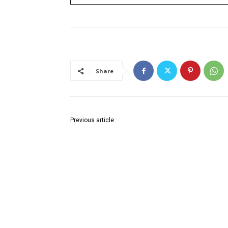
Share
Previous article
जिल्हा गुंतवणूकदार समिटमधून 1145 कोटींचे उद्योग, 4 हजार
रोजगार निर्मिती : उद्योग मंत्री उदय सामंत