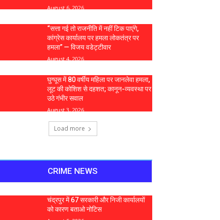
August 6, 2026
“सत्ता गई तो राजनीति में नहीं टिक पाएंगे,
कांग्रेस कार्यालय पर हमला लोकतंत्र पर
हमला” — विजय वडेट्टीवार
August 4, 2026
घुग्घूस में 80 वर्षीय महिला पर जानलेवा हमला,
लूट की कोशिश से दहशत; कानून-व्यवस्था पर
उठे गंभीर सवाल
August 3, 2026
Load more
CRIME NEWS
चंद्रपुर में 67 सरकारी और निजी कार्यालयों
को कारण बताओ नोटिस