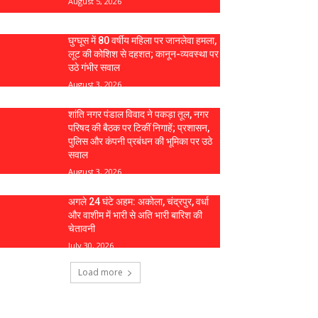
August 5, 2026
घुग्घूस में 80 वर्षीय महिला पर जानलेवा हमला,
लूट की कोशिश से दहशत; कानून-व्यवस्था पर
उठे गंभीर सवाल
August 3, 2026
शांति नगर पंडाल विवाद ने पकड़ा तूल, नगर
परिषद की बैठक पर टिकीं निगाहें; प्रशासन,
पुलिस और कंपनी प्रबंधन की भूमिका पर उठे
सवाल
August 3, 2026
अगले 24 घंटे अहम: अकोला, चंद्रपुर, वर्धा
और वाशीम में भारी से अति भारी बारिश की
चेतावनी
July 30, 2026
Load more