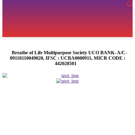
Breathe of Life Multipurpose Society UCO BANK- A/C-
09110110049020, IFSC : UCBA0000911, MICR CODE :
442028501