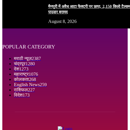
मैनपुरी में अवैध आटा फैक्ट्री पर छापा, 2,150 किलो टैल्क
पाउडर बरामद
August 8, 2026
POPULAR CATEGORY
मराठी न्यूज़
2387
चंद्रपूर
1280
देश
1273
महाराष्ट्र
1076
कोलकता
268
English News
259
राशिफल
227
विदेश
173