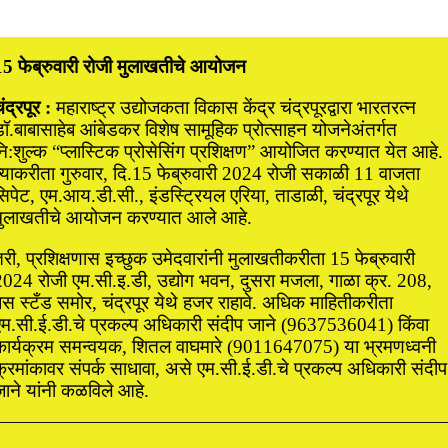
15 फेब्रुवारी रोजी मुलाखतीचे आयोजन
ंद्रपूर :
महाराष्ट्र उद्योजकता विकास केंद्र चंद्रपूरद्वारा भारतरत्न
ॉ.बाबासाहेब आंबेडकर विशेष सामूहिक प्रोत्साहन योजनेअंतर्गत
ि:शुल्क “प्लास्टिक प्रोसेसिंग प्रशिक्षण” आयोजित करण्यात येत आहे.
त्याकरीता गुरुवार, दि.15 फेब्रुवारी 2024 रोजी सकाळी 11 वाजता
िपेट, एम.आय.डी.सी., इंडस्ट्रियल एरिया, ताडाळी, चंद्रपूर येथे
मुलाखतीचे आयोजन करण्यात आले आहे.
री, प्रशिक्षणास इच्छुक उमेदवारांनी मुलाखतीकरीता 15 फेब्रुवारी
2024 रोजी एम.सी.इ.डी, उद्योग भवन, दुसरा मजला, गाळा क्र. 208,
बस स्टँड समोर, चंद्रपूर येथे हजर राहावे. अधिक माहितीकरीता
एम.सी.ई.डी.चे प्रकल्प अधिकारी संदीप जाने (9637536041) किंवा
कार्यक्रम समन्वयक, शितल वाघमारे (9011647075) या भ्रमणध्वनी
्रमांकावर संपर्क साधावा, असे एम.सी.ई.डी.चे प्रकल्प अधिकारी संदीप
जाने यांनी कळविले आहे.