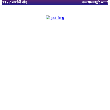
3127 रुग्णांची नोंद
कलापथकाद्वारे जागर