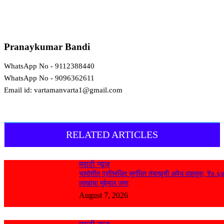
Pranaykumar Bandi
WhatsApp No - 9112388440
WhatsApp No - 9096362611
Email id: vartamanvarta1@gmail.com
RELATED ARTICLES
मराठी न्यूज़
चामोर्शीत प्रतिबंधित सुगंधित तंबाखूची अवैध वाहतूक; ₹७.६
लाखांचा मुद्देमाल जप्त
August 7, 2026