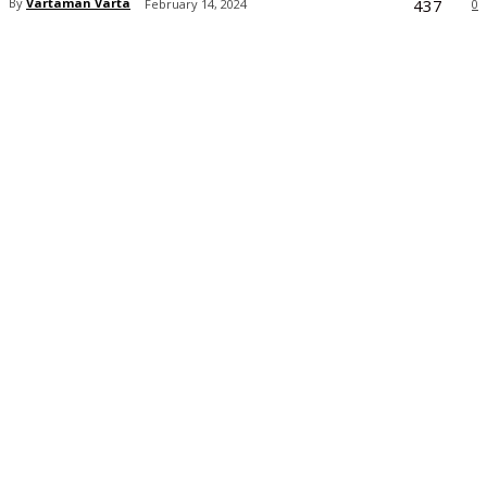
437
By
Vartaman Varta
February 14, 2024
0