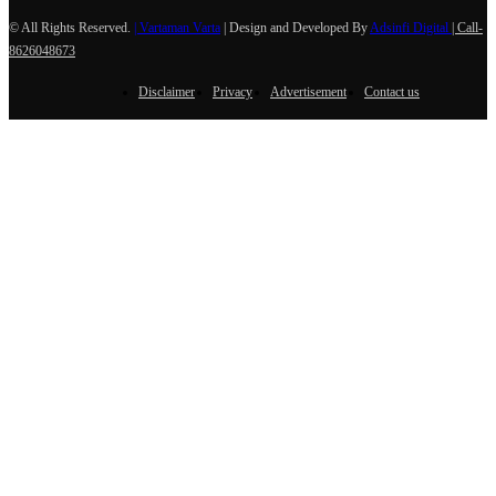
© All Rights Reserved.
| Vartaman Varta
| Design and Developed By
Adsinfi Digital
| Call-
8626048673
Disclaimer
Privacy
Advertisement
Contact us