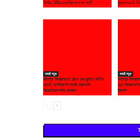
निर्णय; विविध प्रलंबित मागण्या मार्गी
मुख्यमंत्र्यांचे निर
मराठी न्यूज़
मराठी न्यूज़
चंद्रपूर जिल्ह्यासाठी 28 व 29 जुलैला ऑरेंज
चंद्रपुर जिल्ह्
अलर्ट; नागरिकांनी सतर्क राहण्याचे
207 शेतकऱ्यांना
जिल्हाधिकाऱ्यांचे आवाहन
वितरण