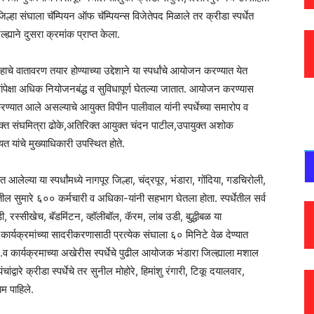
ूर जिल्हा संघाला चॅम्पियन ऑफ चॅम्पियन्स विजेतेपद मिळाले तर क्रीडा स्पर्धेत
ह्याने दुसरा क्रमांक प्राप्त केला.
ाचे वातावरण तयार होण्याच्या उद्देशाने या स्पर्धांचे आयोजन करण्यात येत
ंपेक्षा अधिक नियोजनबंद्ध व सुविधापूर्ण घेतल्या जातात. आयोजन करण्यास
रण्यात आले असल्याचे आयुक्त विपीन पालीवाल यांनी स्पर्धेच्या समारोप व
ुक्त संघमित्रा ढोके,अतिरिक्त आयुक्त चंदन पाटील,उपायुक्त अशोक
 यांचे मुख्याधिकारी उपस्थित होते.
आलेल्या या स्पर्धांमध्ये नागपूर जिल्हा, चंद्रपूर, भंडारा, गोंदिया, गडचिरोली,
तील सुमारे ६०० कर्मचारी व अधिका-यांनी सहभाग घेतला होता. स्पर्धेतील सर्व
, रस्सीखेच, बॅडमिंटन, व्हॉलीबॉल, कॅरम, लांब उडी, बुद्धीबळ या
क कार्यक्रमांच्या सादरीकरणासाठी प्रत्येक संघाला ६० मिनिटे वेळ देण्यात
े.व कार्यक्रमाच्या अखेरीस स्पर्धेचे पुढील आयोजक भंडारा जिल्ह्याला मशाल
चांद्वारे क्रीडा स्पर्धेचे तर सुनील मोहोरे, हिमांशु रंगारी, टिकू दयालवार,
ाम पाहिले.