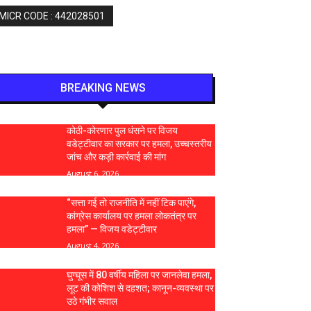
 MICR CODE : 442028501
BREAKING NEWS
कोठी-कोरणार पुल धंसने पर विजय
वडेट्टीवार का सरकार पर हमला, उच्चस्तरीय
जांच और कड़ी कार्रवाई की मांग
August 6, 2026
“सत्ता गई तो राजनीति में नहीं टिक पाएंगे,
कांग्रेस कार्यालय पर हमला लोकतंत्र पर
हमला” — विजय वडेट्टीवार
August 4, 2026
घुग्घूस में 80 वर्षीय महिला पर जानलेवा हमला,
लूट की कोशिश से दहशत; कानून-व्यवस्था पर
उठे गंभीर सवाल