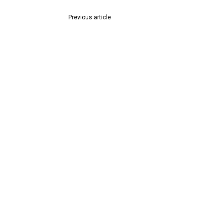
Previous article
उत्कृष्ट वेशभूषेला अँड्रॉइड टॅब, सायकल, ट्रॉली बॅग मिळणार
बक्षीस