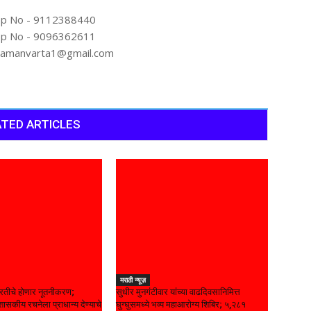
p No - 9112388440
p No - 9096362611
artamanvarta1@gmail.com
TED ARTICLES
मराठी न्यूज़
रतीचे होणार नूतनीकरण;
सुधीर मुनगंटीवार यांच्या वाढदिवसानिमित्त
ासकीय रचनेला प्राधान्य देण्याचे
घुग्घुसमध्ये भव्य महाआरोग्य शिबिर; ५,२८१