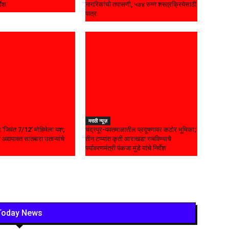
्देश
नागरिकांची तपासणी, ५७४ रुग्ण शस्त्रक्रियेसाठी
पात्र
मराठी न्यूज़
यात ‘जिवंत 7/12’ मोहिमेला यश;
चंद्रपूर-यवतमाळातील प्रदूषणावर कठोर भूमिका;
 अद्ययावत सातबारा उताऱ्यांचे
तीन टप्प्यांत कृती आराखडा राबविण्याचे
पर्यावरणमंत्री पंकजा मुंडे यांचे निर्देश
Today News