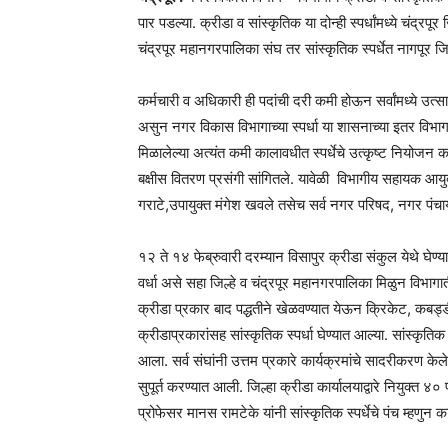
पार पडल्या. क्रीडा व सांस्कृतिक या दोन्ही स्पर्धांमध्ये चंद्रप
चंद्रपूर महानगरपालिका संघ तर सांस्कृतिक स्पर्धेत नागपूर जिल्
कर्मचारी व अधिकारी ही पदांची दरी कमी होऊन सर्वांमध्ये उत्साह
असुन नगर विकास विभागाच्या स्पर्धा या शासनाच्या इतर विभागा
मिळालेल्या अत्यंत कमी कालावधीत स्पर्धेचे उत्कृष्ट नियोजन क
बक्षीस वितरण प्रसंगी सांगितले. यावेळी विभागीय सहायक आय
गराटे,उपायुक्त मंगेश खवले तसेच सर्व नगर परिषद, नगर पंचायत
१२ ते १४ फेब्रुवारी दरम्यान विसापुर क्रीडा संकुल येथे घेण्यात 
वर्धा असे सहा जिल्हे व चंद्रपूर महानगरपालिका मिळुन विभागा
क्रीडा प्रकार बाद पद्धतीने खेळवण्यात येऊन क्रिकेट, कबड्डी
क्रीडाप्रकारांसह सांस्कृतिक स्पर्धा घेण्यात आल्या. सांस्कृति
आला. सर्व संघांनी उत्तम प्रकारे कार्यक्रमांचे सादरीकरण केल
सुपूर्त करण्यात आली. जिल्हा क्रीडा कार्यालयाद्वारे नियुक्त ४० पं
प्रोफेसर मानस रामटेके यांनी सांस्कृतिक स्पर्धेचे पंच म्हणुन क