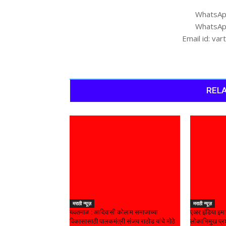
WhatsAp
WhatsAp
Email id: v
RELA
मराठी न्यूज़
मराठी न्यूज़
यवतमाळ : आदिवासी कोलाम समाजाच्या
एअर इंडिया इमा
विकासासाठी पालकमंत्री संजय राठोड यांचे मोठे
लोकाभिमुख प्रश