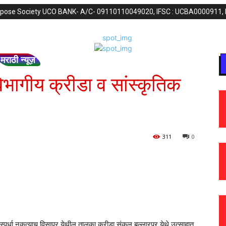
purpose Society UCO BANK- A/C- 09110110049020, IFSC : UCBA0000911,
मराठी न्यूज़
भागीय क्रीडा व सांस्कृतिक
311
0
पर्धा नुकत्याच विसापूर येथील तालुका क्रीडा संकुल,बल्लारपुर येथे उत्साहात