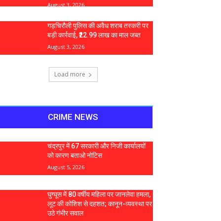
August 3, 2026
गड़चिरौली पुलिस की अवैध शराब तस्करी पर
बड़ी कार्रवाई, ₹22.99 लाख का माल जब्त
August 3, 2026
Load more
CRIME NEWS
चंद्रपुर में 67 सरकारी और निजी कार्यालयों
को कारण बताओ नोटिस
August 5, 2026
घुग्घूस में 80 वर्षीय महिला पर जानलेवा हमला,
लूट की कोशिश से दहशत; कानून-व्यवस्था पर
उठे गंभीर सवाल