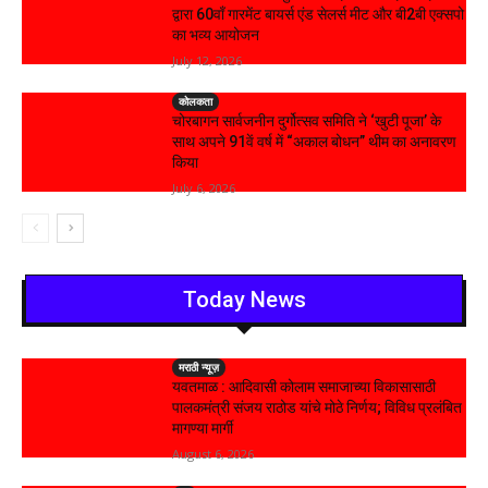
द्वारा 60वाँ गारमेंट बायर्स एंड सेलर्स मीट और बी2बी एक्सपो
का भव्य आयोजन
July 12, 2026
कोलकता
चोरबागन सार्वजनीन दुर्गोत्सव समिति ने ‘खुटी पूजा’ के
साथ अपने 91वें वर्ष में “अकाल बोधन” थीम का अनावरण
किया
July 6, 2026
Today News
मराठी न्यूज़
यवतमाळ : आदिवासी कोलाम समाजाच्या विकासासाठी
पालकमंत्री संजय राठोड यांचे मोठे निर्णय; विविध प्रलंबित
मागण्या मार्गी
August 6, 2026