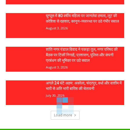
घुग्घूस में 80 वर्षीय महिला पर जानलेवा हमला, लूट की
कोशिश से दहशत; कानून-व्यवस्था पर उठे गंभीर सवाल
August 3, 2026
शांति नगर पंडाल विवाद ने पकड़ा तूल, नगर परिषद की
बैठक पर टिकीं निगाहें; प्रशासन, पुलिस और कंपनी
प्रबंधन की भूमिका पर उठे सवाल
August 3, 2026
अगले 24 घंटे अहम: अकोला, चंद्रपुर, वर्धा और वाशीम में
भारी से अति भारी बारिश की चेतावनी
July 30, 2026
Load more