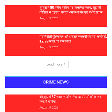
घुग्घूस में 80 वर्षीय महिला पर जानलेवा हमला, लूट की
कोशिश से दहशत; कानून-व्यवस्था पर उठे गंभीर सवाल
August 3, 2026
गड़चिरौली पुलिस की अवैध शराब तस्करी पर बड़ी कार्रवाई,
₹22.99 लाख का माल जब्त
August 3, 2026
Load more
CRIME NEWS
चंद्रपुर में 67 सरकारी और निजी कार्यालयों को कारण
बताओ नोटिस
August 5, 2026