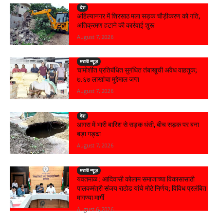
देश
अहिल्यानगर में शिरसाठ मला सड़क चौड़ीकरण को गति,
अतिक्रमण हटाने की कार्रवाई शुरू
August 7, 2026
मराठी न्यूज़
चामोर्शीत प्रतिबंधित सुगंधित तंबाखूची अवैध वाहतूक;
₹७.६७ लाखांचा मुद्देमाल जप्त
August 7, 2026
देश
आगरा में भारी बारिश से सड़क धंसी, बीच सड़क पर बना
बड़ा गड्ढा
August 7, 2026
मराठी न्यूज़
यवतमाळ : आदिवासी कोलाम समाजाच्या विकासासाठी
पालकमंत्री संजय राठोड यांचे मोठे निर्णय; विविध प्रलंबित
मागण्या मार्गी
August 6, 2026