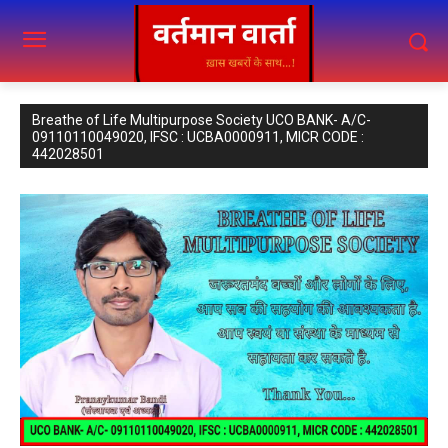
Breathe of Life Multipurpose Society UCO BANK- A/C-
09110110049020, IFSC : UCBA0000911, MICR CODE :
442028501