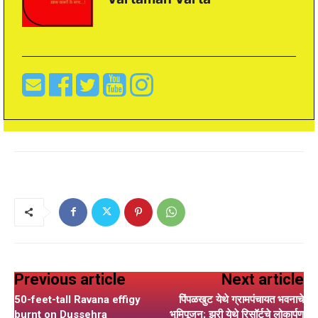
Previous article
Next article
50-feet-tall Ravana effigy
पिंपळखुट येथे ग्रामपंचायत भवनाचे
burnt on Dussehra
भुमिपूजन; झरी येथे रिसॉर्टचे लोकार्पण