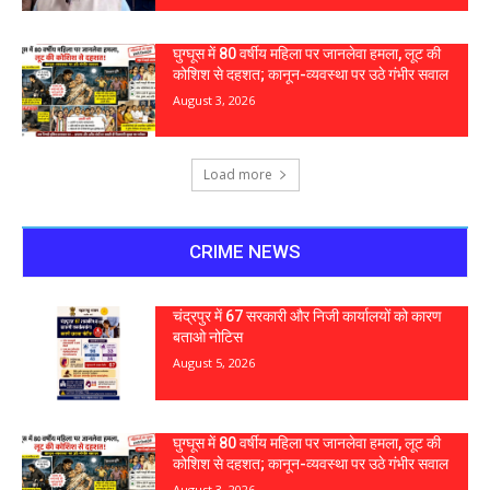
घुग्घूस में 80 वर्षीय महिला पर जानलेवा हमला, लूट की
कोशिश से दहशत; कानून-व्यवस्था पर उठे गंभीर सवाल
August 3, 2026
Load more
CRIME NEWS
चंद्रपुर में 67 सरकारी और निजी कार्यालयों को कारण
बताओ नोटिस
August 5, 2026
घुग्घूस में 80 वर्षीय महिला पर जानलेवा हमला, लूट की
कोशिश से दहशत; कानून-व्यवस्था पर उठे गंभीर सवाल
August 3, 2026