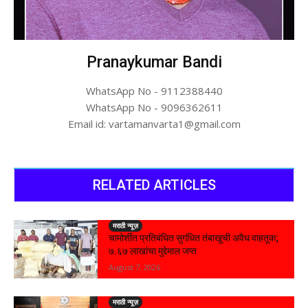
Pranaykumar Bandi
WhatsApp No - 9112388440
WhatsApp No - 9096362611
Email id: vartamanvarta1@gmail.com
RELATED ARTICLES
मराठी न्यूज़
चामोर्शीत प्रतिबंधित सुगंधित तंबाखूची अवैध वाहतूक;
₹७.६७ लाखांचा मुद्देमाल जप्त
August 7, 2026
मराठी न्यूज़