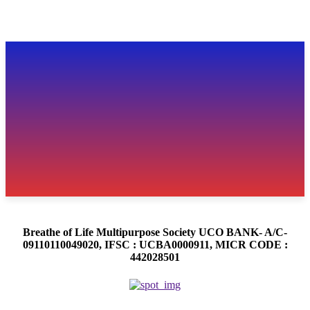
Breathe of Life Multipurpose Society UCO BANK- A/C-
09110110049020, IFSC : UCBA0000911, MICR CODE :
442028501