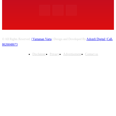
© All Rights Reserved.
| Vartaman Varta
| Design and Developed By
Adsinfi Digital
| Call-
8626048673
Disclaimer
Privacy
Advertisement
Contact us