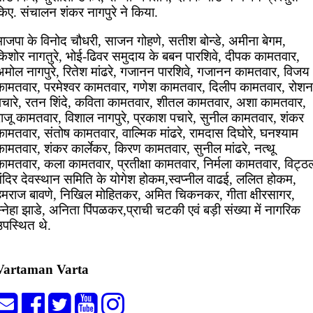
किए. संचालन शंकर नागपुरे ने किया.
भाजपा के विनोद चौधरी, साजन गोहणे, सतीश बोन्डे, अमीना बेगम,
किशोर नागतुरे, भोई-ढिवर समुदाय के बबन पारशिवे, दीपक कामतवार,
अमोल नागपुरे, रितेश मांढरे, गजानन पारशिवे, गजानन कामतवार, विजय
कामतवार, परमेश्वर कामतवार, गणेश कामतवार, दिलीप कामतवार, रोशन
पचारे, रतन शिंदे, कविता कामतवार, शीतल कामतवार, अशा कामतवार,
राजू कामतवार, विशाल नागपुरे, प्रकाश पचारे, सुनील कामतवार, शंकर
ामतवार, संतोष कामतवार, वाल्मिक मांढरे, रामदास दिघोरे, घनश्याम
कामतवार, शंकर कार्लेकर, किरण कामतवार, सुनील मांढरे, नत्थू
कामतवार, कला कामतवार, प्रतीक्षा कामतवार, निर्मला कामतवार, विट्ठ
मंदिर देवस्थान समिति के योगेश होकम,स्वप्नील वाढई, ललित होकम,
हेमराज बावणे, निखिल मोहितकर, अमित चिकनकर, गीता क्षीरसागर,
्नेहा झाडे, अनिता पिंपळकर,प्राची चटकी एवं बड़ी संख्या में नागरिक
उपस्थित थे.
Vartaman Varta