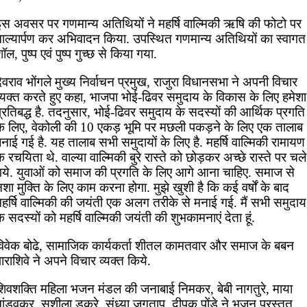
इस अवसर पर गणमान्य अतिथियों ने महर्षि वाल्मिकी ऋषि की फोटो पर
माल्यार्पण कर अभिवादन किया. उपस्थित गणमान्य अतिथियों का स्वागत
ॉल, पुष्प एवं पुष्प गुच्छ से किया गया.
ेवराव भोंगले मुख्य निर्वाचन प्रमुख, राजुरा विधानसभा ने अपनी विचार
व्यक्त करते हुए कहा, भाजपा भोई-ढिवर समुदाय के विकास के लिए हमेशा
्रतिबद्ध है. तदनुसार, भोई-ढिवर समुदाय के सदस्यों की आर्थिक प्रगति
के लिए, वेकोली की 10 एकड़ भूमि पर मछली पकड़ने के लिए एक तालाब
नाई गई है. यह तालाब सभी समुदायों के लिए है. महर्षि वाल्मिकी रामायण
े रचयिता थे. वाल्या वाल्मिकी बुरे रास्ते को छोड़कर अच्छे रास्ते पर चले
गये. युवाओं को समाज की प्रगति के लिए आगे आना चाहिए. समाज से
शा मुक्ति के लिए काम करना होगा. मुझे खुशी है कि कई वर्षों के बाद
महर्षि वाल्मिकी की जयंती एक अलग तरीके से मनाई गई. मैं सभी समुदाय
े सदस्यों को महर्षि वाल्मिकी जयंती की शुभकामनाएं देता हूं.
विवेक बोढे, सामाजिक कार्यकर्ता शीतल कामतवार और समाज के बबन
ाराशिवे ने अपने विचार व्यक्त किये.
शिवशक्ति महिला भजन मंडल की जनाबाई निमकर, बेबी नागतुरे, माया
ांडवकर, सुशीला डकरे, संध्या जगताप, दीपक पोंडे ने भजन प्रस्तुत