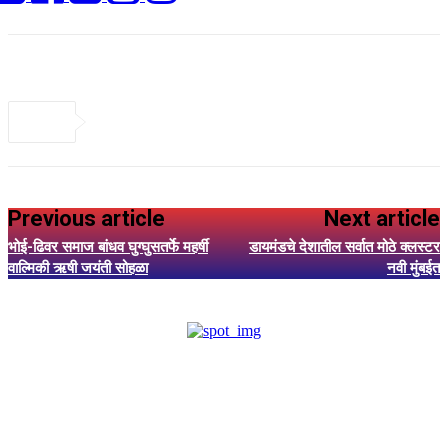
Previous article
Next article
भोई-ढिवर समाज बांधव घुग्घुसतर्फे महर्षी
डायमंडचे देशातील सर्वात मोठे क्लस्टर
वाल्मिकी ऋषी जयंती सोहळा
नवी मुंबईत