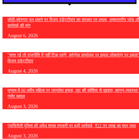
कोठी-कोरणार पुल धंसने पर विजय वडेट्टीवार का सरकार पर हमला, उच्चस्तरीय जांच औ
कार्रवाई की मांग
August 6, 2026
“सत्ता गई तो राजनीति में नहीं टिक पाएंगे, कांग्रेस कार्यालय पर हमला लोकतंत्र पर हमल
विजय वडेट्टीवार
August 4, 2026
घुग्घूस में 80 वर्षीय महिला पर जानलेवा हमला, लूट की कोशिश से दहशत; कानून-व्यवस्था 
गंभीर सवाल
August 3, 2026
गड़चिरौली पुलिस की अवैध शराब तस्करी पर बड़ी कार्रवाई, ₹22.99 लाख का माल जब्त
August 3, 2026