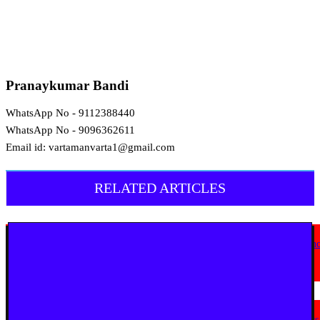
Pranaykumar Bandi
WhatsApp No - 9112388440
WhatsApp No - 9096362611
Email id: vartamanvarta1@gmail.com
RELATED ARTICLES
English News
Goa Showcases Vision for Sustainable Infrastructure at National Conferen
in New Delhi
July 31, 2026
English News
JioStar Makes This Festive Season Bigg, Bringing Together Six Bigg Boss