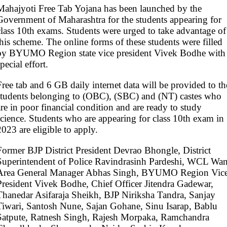
Mahajyoti Free Tab Yojana has been launched by the
Government of Maharashtra for the students appearing for
class 10th exams. Students were urged to take advantage of
this scheme. The online forms of these students were filled
by BYUMO Region state vice president Vivek Bodhe with
pecial effort.
Free tab and 6 GB daily internet data will be provided to th
students belonging to (OBC), (SBC) and (NT) castes who
are in poor financial condition and are ready to study
science. Students who are appearing for class 10th exam in
2023 are eligible to apply.
Former BJP District President Devrao Bhongle, District
Superintendent of Police Ravindrasinh Pardeshi, WCL Wan
Area General Manager Abhas Singh, BYUMO Region Vic
President Vivek Bodhe, Chief Officer Jitendra Gadewar,
Thanedar Asifaraja Sheikh, BJP Niriksha Tandra, Sanjay
Tiwari, Santosh Nune, Sajan Gohane, Sinu Isarap, Bablu
Satpute, Ratnesh Singh, Rajesh Morpaka, Ramchandra