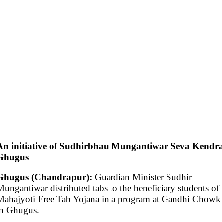
An initiative of Sudhirbhau Mungantiwar Seva Kendr
Ghugus
Ghugus (Chandrapur):
Guardian Minister Sudhir
Mungantiwar distributed tabs to the beneficiary students of
Mahajyoti Free Tab Yojana in a program at Gandhi Chowk
in Ghugus.