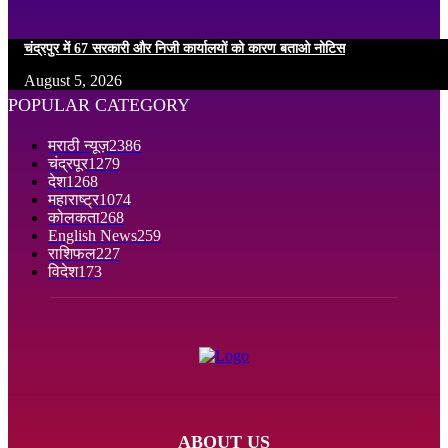
चंद्रपुर में 67 सरकारी और निजी कार्यालयों को कारण बताओ नोटिस
August 5, 2026
POPULAR CATEGORY
मराठी न्यूज़
2386
चंद्रपूर
1279
देश
1268
महाराष्ट्र
1074
कोलकता
268
English News
259
राशिफल
227
विदेश
173
ABOUT US