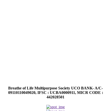
Breathe of Life Multipurpose Society UCO BANK- A/C-
09110110049020, IFSC : UCBA0000911, MICR CODE :
442028501