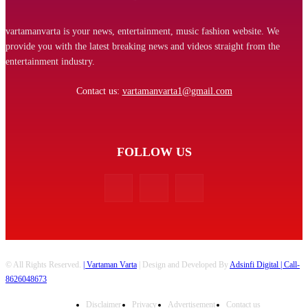
vartamanvarta is your news, entertainment, music fashion website. We
provide you with the latest breaking news and videos straight from the
entertainment industry.
Contact us:
vartamanvarta1@gmail.com
FOLLOW US
© All Rights Reserved.
| Vartaman Varta
| Design and Developed By
Adsinfi Digital
| Call-
8626048673
Disclaimer
Privacy
Advertisement
Contact us