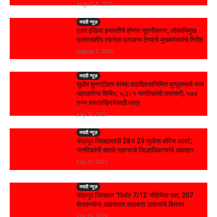
August 6, 2026
मराठी न्यूज़
एअर इंडिया इमारतीचे होणार नूतनीकरण; लोकाभिमुख
प्रशासकीय रचनेला प्राधान्य देण्याचे मुख्यमंत्र्यांचे निर्देश
August 3, 2026
मराठी न्यूज़
सुधीर मुनगंटीवार यांच्या वाढदिवसानिमित्त घुग्घुसमध्ये भव्य
महाआरोग्य शिबिर; ५,२८१ नागरिकांची तपासणी, ५७४
रुग्ण शस्त्रक्रियेसाठी पात्र
July 31, 2026
मराठी न्यूज़
चंद्रपूर जिल्ह्यासाठी 28 व 29 जुलैला ऑरेंज अलर्ट;
नागरिकांनी सतर्क राहण्याचे जिल्हाधिकाऱ्यांचे आवाहन
July 27, 2026
मराठी न्यूज़
चंद्रपुर जिल्ह्यात ‘जिवंत 7/12’ मोहिमेला यश; 207
शेतकऱ्यांना अद्ययावत सातबारा उताऱ्यांचे वितरण
July 26, 2026