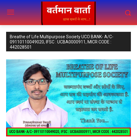
Breathe of Life Multipurpose Society UCO BANK- A/C-
09110110049020, IFSC : UCBA0000911, MICR CODE :
442028501