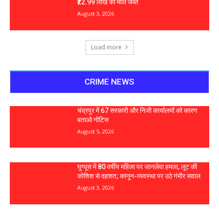
₹22.99 लाख का माल जब्त
August 3, 2026
Load more
CRIME NEWS
चंद्रपुर में 67 सरकारी और निजी कार्यालयों को कारण
बताओ नोटिस
August 5, 2026
घुग्घूस में 80 वर्षीय महिला पर जानलेवा हमला, लूट की
कोशिश से दहशत; कानून-व्यवस्था पर उठे गंभीर सवाल
August 3, 2026