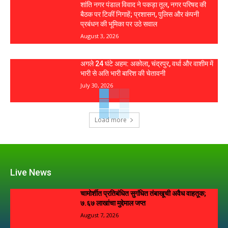
शांति नगर पंडाल विवाद ने पकड़ा तूल, नगर परिषद की
बैठक पर टिकीं निगाहें; प्रशासन, पुलिस और कंपनी
प्रबंधन की भूमिका पर उठे सवाल
August 3, 2026
अगले 24 घंटे अहम: अकोला, चंद्रपुर, वर्धा और वाशीम में
भारी से अति भारी बारिश की चेतावनी
July 30, 2026
Load more
Live News
चामोर्शीत प्रतिबंधित सुगंधित तंबाखूची अवैध वाहतूक;
₹७.६७ लाखांचा मुद्देमाल जप्त
August 7, 2026