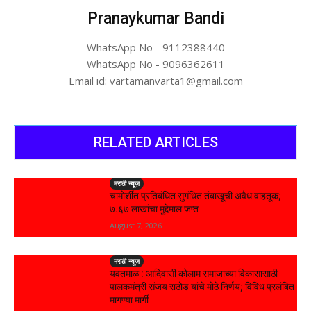
Pranaykumar Bandi
WhatsApp No - 9112388440
WhatsApp No - 9096362611
Email id: vartamanvarta1@gmail.com
RELATED ARTICLES
मराठी न्यूज़
चामोर्शीत प्रतिबंधित सुगंधित तंबाखूची अवैध वाहतूक;
₹७.६७ लाखांचा मुद्देमाल जप्त
August 7, 2026
मराठी न्यूज़
यवतमाळ : आदिवासी कोलाम समाजाच्या विकासासाठी
पालकमंत्री संजय राठोड यांचे मोठे निर्णय; विविध प्रलंबित
मागण्या मार्गी