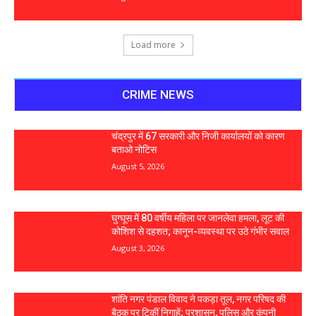
Load more
CRIME NEWS
चंद्रपुर में 67 सरकारी और निजी कार्यालयों को कारण
बताओ नोटिस
August 5, 2026
घुग्घूस में 80 वर्षीय महिला पर जानलेवा हमला, लूट की
कोशिश से दहशत; कानून-व्यवस्था पर उठे गंभीर सवाल
August 3, 2026
शांति नगर पंडाल विवाद ने पकड़ा तूल, नगर परिषद की
बैठक पर टिकीं निगाहें; प्रशासन, पुलिस और कंपनी