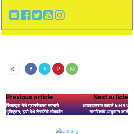
Previous article
Next article
पिंपळखुट येथे ग्रामपंचायत भवनाचे
आठवडाभरात काढले 60494
भुमिपूजन; झरी येथे रिसॉर्टचे लोकार्पण
नागरिकांचे आयुष्मान कार्ड