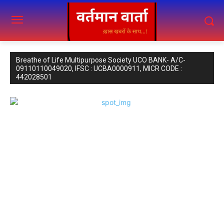
Breathe of Life Multipurpose Society UCO BANK- A/C-
09110110049020, IFSC : UCBA0000911, MICR CODE :
442028501