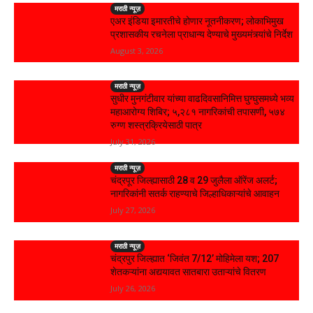
मराठी न्यूज़
एअर इंडिया इमारतीचे होणार नूतनीकरण; लोकाभिमुख
प्रशासकीय रचनेला प्राधान्य देण्याचे मुख्यमंत्र्यांचे निर्देश
August 3, 2026
मराठी न्यूज़
सुधीर मुनगंटीवार यांच्या वाढदिवसानिमित्त घुग्घुसमध्ये भव्य
महाआरोग्य शिबिर; ५,२८१ नागरिकांची तपासणी, ५७४
रुग्ण शस्त्रक्रियेसाठी पात्र
July 31, 2026
मराठी न्यूज़
चंद्रपूर जिल्ह्यासाठी 28 व 29 जुलैला ऑरेंज अलर्ट;
नागरिकांनी सतर्क राहण्याचे जिल्हाधिकाऱ्यांचे आवाहन
July 27, 2026
मराठी न्यूज़
चंद्रपुर जिल्ह्यात ‘जिवंत 7/12’ मोहिमेला यश; 207
शेतकऱ्यांना अद्ययावत सातबारा उताऱ्यांचे वितरण
July 26, 2026