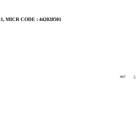
911, MICR CODE : 442028501
447
0