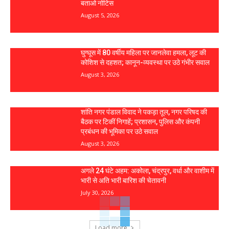
बताओ नोटिस
August 5, 2026
घुग्घूस में 80 वर्षीय महिला पर जानलेवा हमला, लूट की
कोशिश से दहशत; कानून-व्यवस्था पर उठे गंभीर सवाल
August 3, 2026
शांति नगर पंडाल विवाद ने पकड़ा तूल, नगर परिषद की
बैठक पर टिकीं निगाहें; प्रशासन, पुलिस और कंपनी
प्रबंधन की भूमिका पर उठे सवाल
August 3, 2026
अगले 24 घंटे अहम: अकोला, चंद्रपुर, वर्धा और वाशीम में
भारी से अति भारी बारिश की चेतावनी
July 30, 2026
Load more