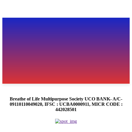
Breathe of Life Multipurpose Society UCO BANK- A/C-
09110110049020, IFSC : UCBA0000911, MICR CODE :
442028501