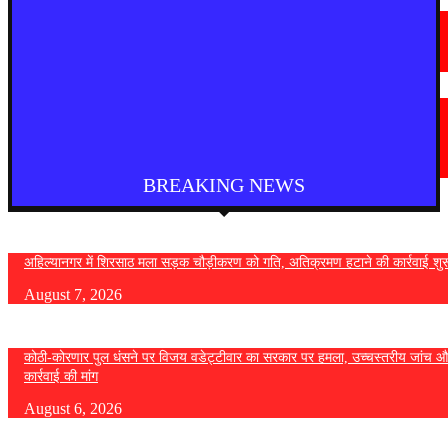
देश
आगरा में भारी बारिश से सड़क धंसी, बीच सड़क पर बना बड़ा गड्ढा
August 7, 2026
मराठी न्यूज़
यवतमाळ : आदिवासी कोलाम समाजाच्या विकासासाठी पालकमंत्री संजय राठोड यांचे मोठे
निर्णय; विविध प्रलंबित मागण्या मार्गी
August 6, 2026
BREAKING NEWS
अहिल्यानगर में शिरसाठ मला सड़क चौड़ीकरण को गति, अतिक्रमण हटाने की कार्रवाई शुर
August 7, 2026
कोठी-कोरणार पुल धंसने पर विजय वडेट्टीवार का सरकार पर हमला, उच्चस्तरीय जांच औ
कार्रवाई की मांग
August 6, 2026