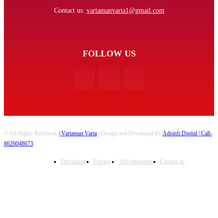
Contact us:
vartamanvarta1@gmail.com
FOLLOW US
© All Rights Reserved.
| Vartaman Varta
| Design and Developed By
Adsinfi Digital
| Call-
8626048673
Disclaimer
Privacy
Advertisement
Contact us